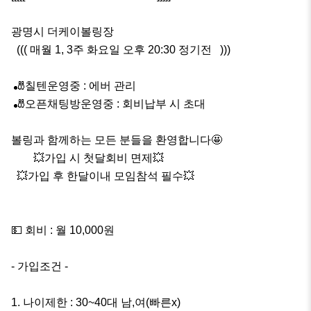
광명시 더케이볼링장

  ((( 매월 1, 3주 화요일 오후 20:30 정기전   )))

 🎳칠텐운영중 : 에버 관리

 🎳오픈채팅방운영중 : 회비납부 시 초대

볼링과 함께하는 모든 분들을 환영합니다🤩       

        💥가입 시 첫달회비 면제💥

  💥가입 후 한달이내 모임참석 필수💥

💵 회비 : 월 10,000원 

- 가입조건 -

1. 나이제한 : 30~40대 남,여(빠른x)
