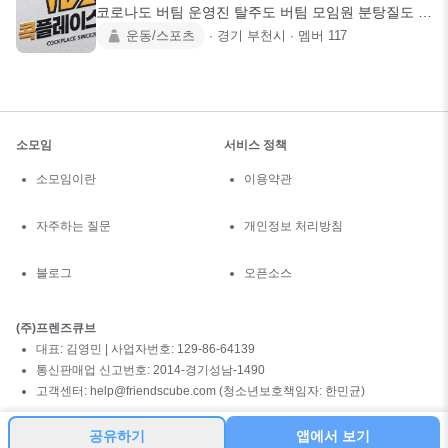
코로나도 버팀 운영진 탈주도 버팀 모임원 분탕질도 버
팀 근데 드롭샷은
운동/스포츠
∙
경기 부천시
∙
멤버
117
소모임
서비스 정책
소모임이란
이용약관
자주하는 질문
개인정보 처리방침
블로그
오픈소스
(주)프렌즈큐브
대표: 김영민 | 사업자번호: 129-86-64139
통신판매업 신고번호: 2014-경기성남-1490
고객센터: help@friendscube.com (청소년보호책임자: 한민균)
공유하기
앱에서 보기