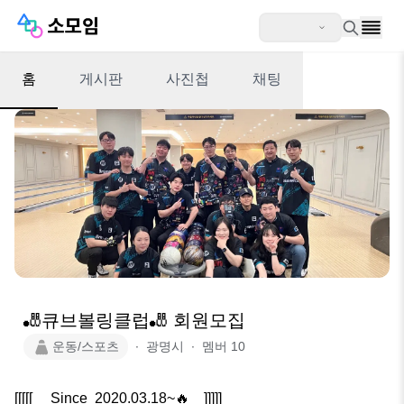
홈
게시판
사진첩
채팅
🎳큐브볼링클럽🎳 회원모집
운동/스포츠
∙
광명시
∙
멤버
10
[[[[[     Since  2020.03.18~🔥    ]]]]]
