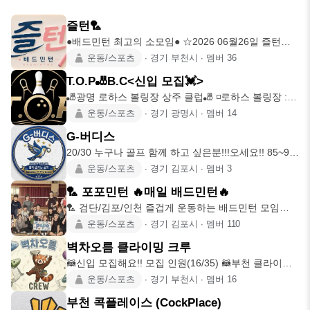
즐턴🏸
●배드민턴 최고의 소모임● ☆2026 06월26일 즐턴🏸
개설☆ 배드
운동/스포츠
∙
경기 부천시
∙
멤버
36
T.O.P🎳B.C<신입 모집💓>
🎳광명 로하스 볼링장 상주 클럽🎳 ◽️로하스 볼링장 :
오리로
운동/스포츠
∙
경기 광명시
∙
멤버
14
G-버디스
20/30 누구나 골프 함께 하고 싶은분!!!오세요!! 85~99
년생!!
운동/스포츠
∙
경기 김포시
∙
멤버
3
🏸 포포민턴 🔥매일 배드민턴🔥
🏸 검단/김포/인천 즐겁게 운동하는 배드민턴 모임
Since 2024.0
운동/스포츠
∙
경기 김포시
∙
멤버
110
벽차오름 클라이밍 크루
🦝신입 모집해요!! 모집 인원(16/35) 🦝부천 클라이밍
모임 🦝s
운동/스포츠
∙
경기 부천시
∙
멤버
16
부천 콕플레이스 (CockPlace)