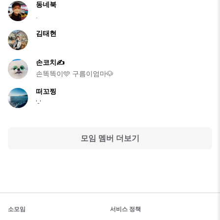
동네북
.
김태현
손코치✍️
손똑똑이🩵 구름이엄마🐶
떠꼬찡
'-'
모임 멤버 더보기
소모임
서비스 정책