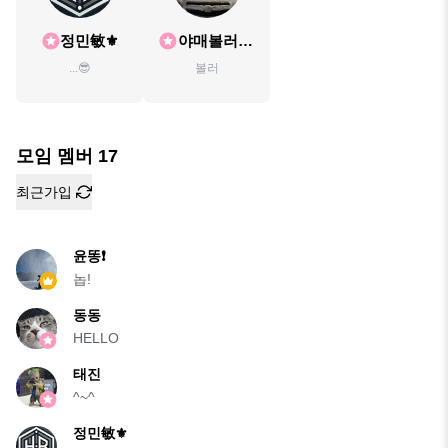
정민敏⚜️
야매볼러ㅋ
ㅋ
...😎
볼러
모임 멤버
17
최근가입
윤똥❗️
놉!
동동
HELLO
태진
^~^
정민敏⚜️