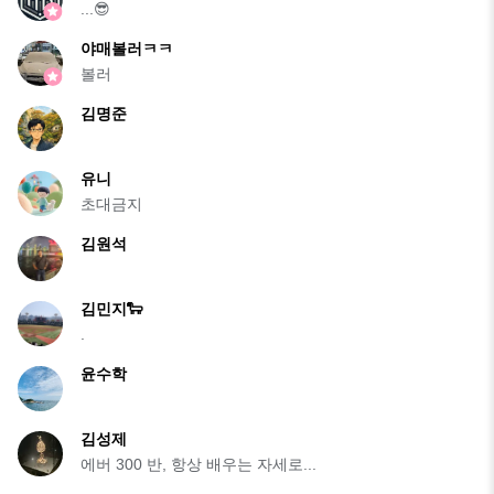
...😎
야매볼러ㅋㅋ
볼러
김명준
유니
초대금지
김원석
김민지🐑
.
윤수학
김성제
에버 300 반, 항상 배우는 자세로...