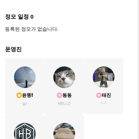
정모 일정
0
등록된 정모가 없습니다.
운영진
윤똥❗️
동동
태진
놉!
HELLO
^~^