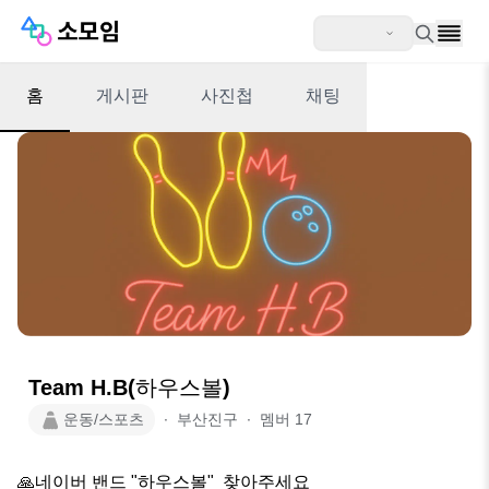
홈
게시판
사진첩
채팅
Team H.B(하우스볼)
운동/스포츠
∙
부산진구
∙
멤버
17
🙏네이버 밴드 "하우스볼"  찾아주세요
