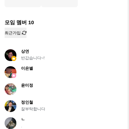
모임 멤버
10
최근가입
상연
반갑습니다~!
이은별
윤미정
정인철
잘부탁합니다
ㄴ
.