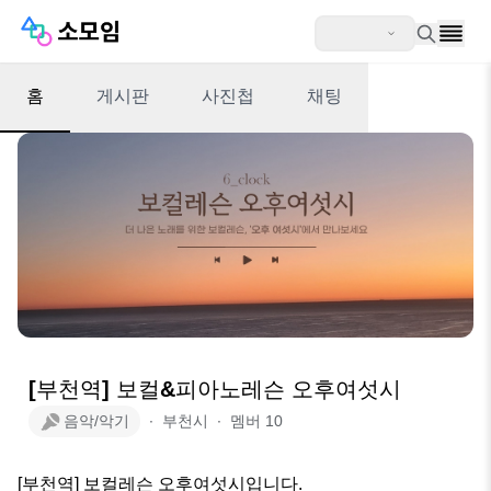
홈
게시판
사진첩
채팅
[부천역] 보컬&피아노레슨 오후여섯시
음악/악기
∙
부천시
∙
멤버
10
[부천역] 보컬레슨 오후여섯시입니다.
