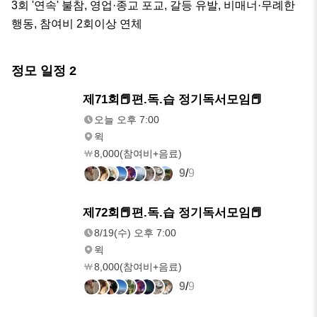
3회 '연속' 불참, 영업·종교 포교, 갈등 유발, 비매너·무례한 
행동, 참여비 2회이상 연체
정모 일정
2
내일
제71회📕편.독.습 정기독서모임📕
오후 7:00
오늘 오후 7:00
윅
8,000(참여비+음료)
9
/
9
8/19(수)
제72회📕편.독.습 정기독서모임📕
오후 7:00
8/19(수) 오후 7:00
윅
8,000(참여비+음료)
9
/
9