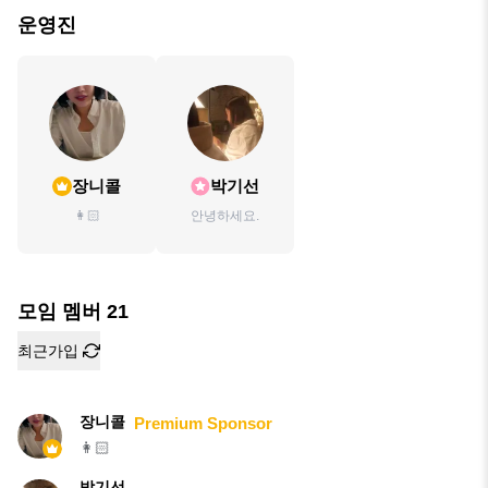
운영진
장니콜
박기선
👩🏻
안녕하세요.
모임 멤버
21
최근가입
장니콜
Premium Sponsor
👩🏻
박기선