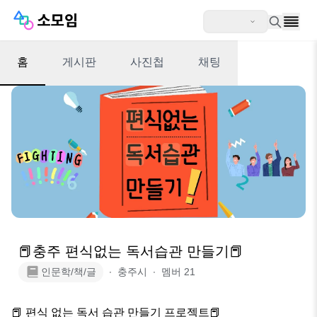
홈
게시판
사진첩
채팅
📕충주 편식없는 독서습관 만들기📕
인문학/책/글
∙
충주시
∙
멤버
21
📕 편식 없는 독서 습관 만들기 프로젝트📕
