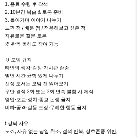
1. 음료 수령 후 착석

2. 10분간 복습 & 토론 준비

3. 돌아가며 이야기 나누기

느낀 점 / 배운 점 / 적용해보고 싶은 점

자유로운 질문·토론

※ 완독 못해도 참여 가능

📎 모임 규칙

타인의 생각·감정·가치관 존중

발언 시간 균형 있게 나누기

선정 도서는 모임 전 읽어오기

무단 결석 2회 또는 3회 연속 불참 시 제적

영업·포교·정치·종교 논쟁 금지

비하·공격·갈등 조장·무례한 행동 금지

❗ 강퇴 사유

노쇼, 사유 없는 당일 취소, 결석 반복, 상호존중 위반,
