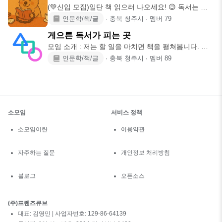
(💚신입 모집)일단 책 읽으러 나오세요! 😉 독서는 해
야 할 것 같고,
인문학/책/글
∙
충북 청주시
∙
멤버
79
게으른 독서가 피는 곳
모임 소개 : 저는 할 일을 마치면 책을 펼쳐봅니다. 좋
은 책들을 선정하
인문학/책/글
∙
충북 청주시
∙
멤버
89
소모임
서비스 정책
소모임이란
이용약관
자주하는 질문
개인정보 처리방침
블로그
오픈소스
(주)프렌즈큐브
대표: 김영민 | 사업자번호: 129-86-64139