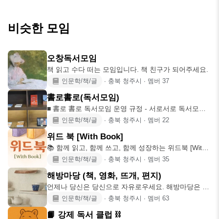
비슷한 모임
오창독서모임
책 읽고 수다 떠는 모임입니다. 책 친구가 되어주세요.
인문학/책/글
∙
충북 청주시
∙
멤버
37
書로書로(독서모임)
■ 書로 書로 독서모임 운영 규정 - 서로서로 독서모임
은 책을 통
인문학/책/글
∙
충북 청주시
∙
멤버
22
위드 북 [With Book]
📚 함께 읽고, 함께 쓰고, 함께 성장하는 위드북 [With
Book]
인문학/책/글
∙
충북 청주시
∙
멤버
35
해방마당 (책, 영화, 뜨개, 편지)
언제나 당신은 당신으로 자유로우세요. 해방마당은 차
를 마시는 찻집이자,
인문학/책/글
∙
충북 청주시
∙
멤버
63
📙 강제 독서 클럽 ⛓️