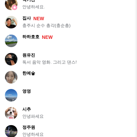
안녕하세요.
집사
NEW
충주시 순수 총각(충순총)
하하호호
NEW
원유진
독서 음악 영화. 그리고 댄스!
한예슿
영영
시추
안녕파세요
정주원
안녕하세요