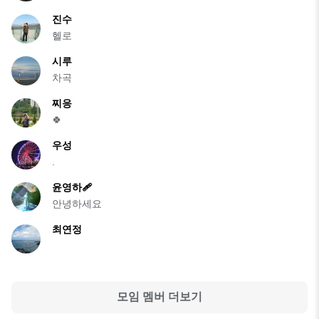
진수
헬로
시루
차곡
찌응
🍀
우성
.
윤영하🩹
안녕하세요
최연정
모임 멤버 더보기