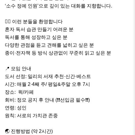
‘소수 정예 인원’으로 깊이 있는 대화를 지향합니다.

🙋‍♀️ 이런 분들을 환영합니다

혼자 독서 습관 만들기 어려운 분

독서를 통해 성장하고 싶은 분

다양한 관점을 듣고 견해를 넓히고 싶은 분

종이·전자책 등 방식 상관없이 꾸준히 읽고 싶은 분

📍 모임 안내

도서 선정: 밀리의 서재 추천·신간·베스트

시간: 매월 2·4째 주/ 평일&주말 오후 7시

장소:  윅/카페

회비: 정모 공지 후 안내 (❗️❗️선입금 필수❗️❗️)

연령: 성인

원칙: 서로의 가치관 존중

🌏 진행방법 (약 2시간)
