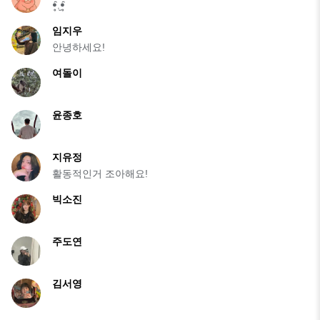
ꔷ̥̑.̮ꔷ̥̑
임지우
안녕하세요!
여돌이
윤종호
지유정
활동적인거 조아해요!
빅소진
주도연
김서영