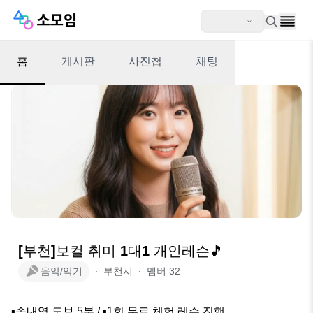
홈
게시판
사진첩
채팅
[부천]보컬 취미 1대1 개인레슨🎵
음악/악기
∙
부천시
∙
멤버
32
▪️송내역 도보 5분 / ▪️1회 무료 체험 레슨 진행
