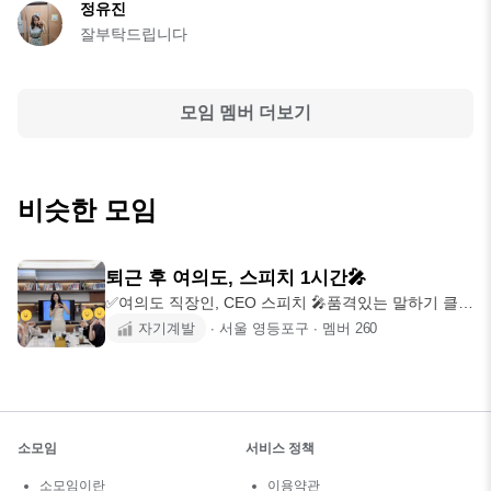
정유진
잘부탁드립니다
모임 멤버 더보기
비슷한 모임
퇴근 후 여의도, 스피치 1시간🎤
✅여의도 직장인, CEO 스피치 🎤품격있는 말하기 클래
스 "여의도 빌
자기계발
∙
서울 영등포구
∙
멤버
260
소모임
서비스 정책
소모임이란
이용약관