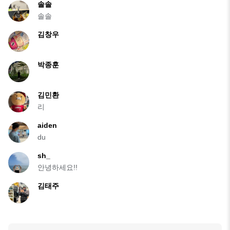
솔솔
솔솔
김창우
박종훈
김민환
리
aiden
du
sh_
안녕하세요!!
김태주