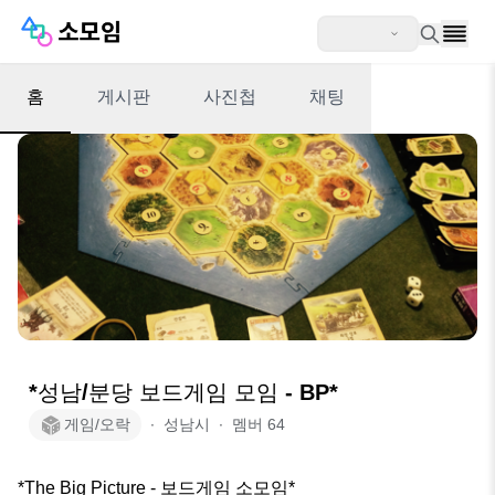
홈
게시판
사진첩
채팅
*성남/분당 보드게임 모임 - BP*
게임/오락
∙
성남시
∙
멤버
64
*The Big Picture - 보드게임 소모임*
