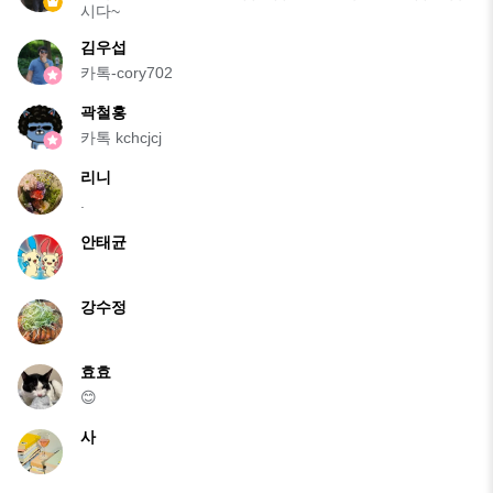
시다~
김우섭
카톡-cory702
곽철홍
카톡 kchcjcj
리니
.
안태균
강수정
효효
😊
사