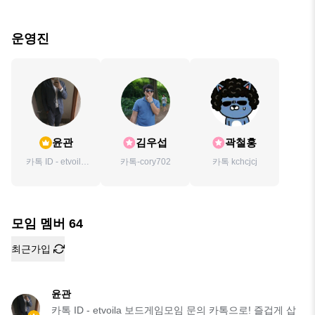
운영진
윤관
김우섭
곽철홍
카톡 ID - etvoila
카톡-cory702
카톡 kchcjcj
보드게임모임 문
의 카톡으로! 즐겁
게 삽시다~
모임 멤버
64
최근가입
윤관
카톡 ID - etvoila 보드게임모임 문의 카톡으로! 즐겁게 삽