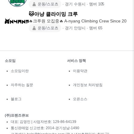
1987년생
운동/스포츠
∙
경기 수원시
∙
멤버
105
🐱아냥 클라이밍 크루
🔥크루원 모집중🔥 A-nyang Climbing Crew Since 20
운동/스포츠
∙
경기 안양시
∙
멤버
65
소모임
서비스 정책
소모임이란
이용약관
자주하는 질문
개인정보 처리방침
블로그
오픈소스
(주)프렌즈큐브
대표: 김영민 | 사업자번호: 129-86-64139
통신판매업 신고번호: 2014-경기성남-1490