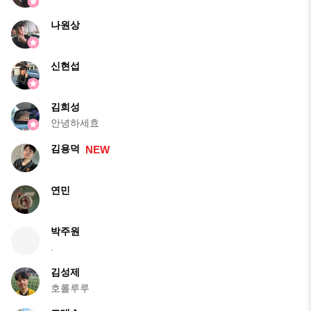
나원상
신현섭
김희성
안녕하세효
김용덕
NEW
연민
박주원
.
김성제
호롤루루