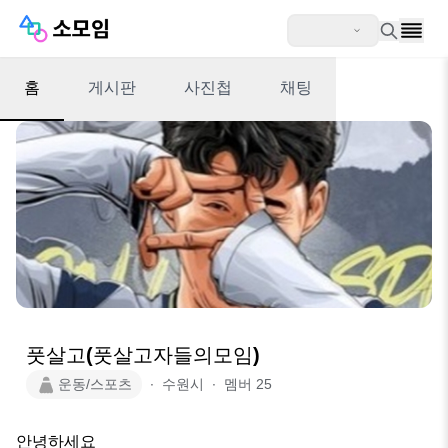
홈
게시판
사진첩
채팅
풋살고(풋살고자들의모임)
운동/스포츠
∙
수원시
∙
멤버
25
안녕하세요
