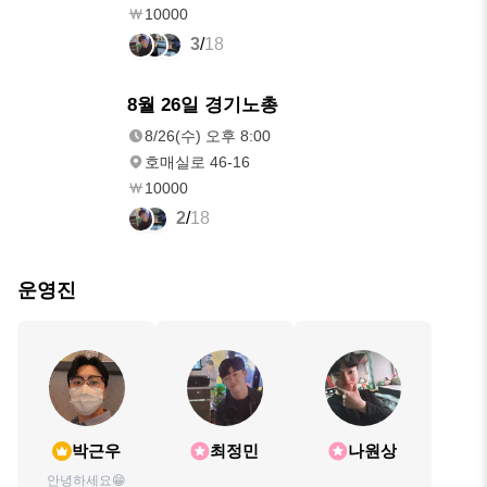
10000
3
/
18
8/26(수)
8월 26일 경기노총
오후 8:00
8/26(수) 오후 8:00
호매실로 46-16
10000
2
/
18
운영진
박근우
최정민
나원상
안녕하세요😁