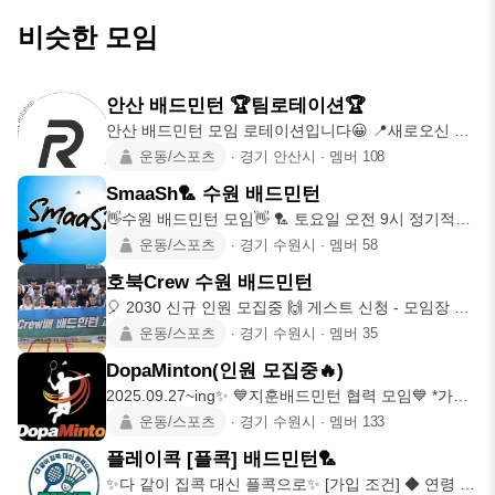
비슷한 모임
안산 배드민턴 🏆팀로테이션🏆
안산 배드민턴 모임 로테이션입니다😀 📍새로오신 분
들 1시간 이내로 '가
운동/스포츠
∙
경기 안산시
∙
멤버
108
SmaaSh🏸 수원 배드민턴
👋수원 배드민턴 모임👋 🏸 토요일 오전 9시 정기적으
로 모입니다. 🏸
운동/스포츠
∙
경기 수원시
∙
멤버
58
호북Crew 수원 배드민턴
🎈 2030 신규 인원 모집중 🙌 게스트 신청 - 모임장 개
인 메시
운동/스포츠
∙
경기 수원시
∙
멤버
35
DopaMinton(인원 모집중🔥)
2025.09.27~ing✨ 💙지훈배드민턴 협력 모임💙 *가입
문의: 카톡
운동/스포츠
∙
경기 수원시
∙
멤버
133
플레이콕 [플콕] 배드민턴🏸
✨다 같이 집콕 대신 플콕으로✨ [가입 조건] ◆ 연령 :