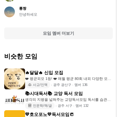
룡짱
안녕하세오
모임 멤버 더보기
비슷한 모임
🔥달달🔥 신입 모집
❤️ 평균외모 1등! ❤️ 매월 평균 80회 내외 다양한 모임
😚 🌕
사교/인맥
∙
광주 광산구
∙
멤버
136
📚시대독서📚 교양 독서 모임
생각의 지평을 넓혀주는 교양독서모임 독서를 습관으
로 만들고 싶으신 분
인문학/책/글
∙
광주 서구
∙
멤버
132
💛호오포노💛독서모임📒