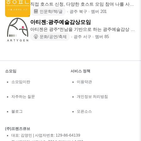
직접 호스트 신청, 다양한 호스트 모임 참여 나를 사랑
하는 시간 💛
인문학/책/글
∙
광주 북구
∙
멤버
201
아티젠:광주예술감상모임
아티젠은 광주*전남을 기반으로 하는 광주예술감상 모
임입니다. 전시회, 음
문화/공연/축제
∙
광주 서구
∙
멤버
85
소모임
서비스 정책
소모임이란
이용약관
자주하는 질문
개인정보 처리방침
블로그
오픈소스
(주)프렌즈큐브
대표: 김영민 | 사업자번호: 129-86-64139