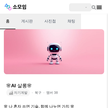
홈
게시판
사진첩
채팅
🌸AI 살롱🌸
자기계발
∙
북구
∙
멤버
38
🌸 나 혼자 쓰면 기술, 함께 나누면 가치 🌸
