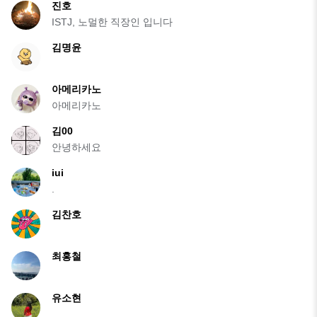
진호
ISTJ, 노멀한 직장인 입니다
김명윤
아메리카노
아메리카노
김00
안녕하세요
iui
.
김찬호
최홍철
유소현