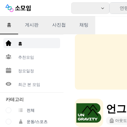
연
홈
게시판
사진첩
채팅
앱 다운로드
홈
추천모임
정모일정
최근 본 모임
카테고리
언그래
전체
아웃도
운동/스포츠