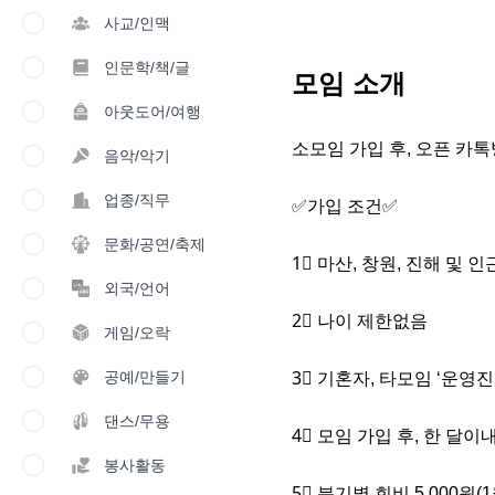
사교/인맥
인문학/책/글
모임 소개
아웃도어/여행
소모임 가입 후, 오픈 카톡
음악/악기
업종/직무
✅가입 조건✅

문화/공연/축제
1⃣ 마산, 창원, 진해 및 인
외국/언어
2⃣ 나이 제한없음

게임/오락
공예/만들기
3⃣ 기혼자, 타모임 ‘운영진’
댄스/무용
4⃣ 모임 가입 후, 한 달이
봉사활동
5⃣ 분기별 회비 5,000원(1월,