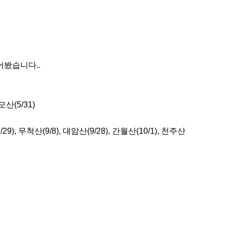
봤습니다..

산(5/31)

12/29), 무척산(9/8), 대암산(9/28), 간월산(10/1), 천주산