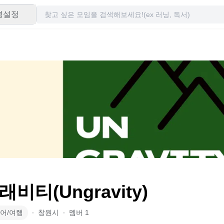
령설정
비티(Ungravity)
어/여행
∙
창원시
∙
멤버
1