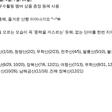
 우수활동 멤버 상품 증정 등에 사용

해, 즐거운 산행 이어나가요 ^~^🤟

오르는 모습이 꼭 '중력을 거스르는' 듯해, 없는 단어를 한번 지어
(1/18), 청량산(2/2), 무학산(2/23), 천주산(4/5), 팔룡산(5/10), 불모
(6/29, 10/20), 장복산(7/6, 12/21), 여항산(7/13), 무학산(8/31, 
금정산(10/26), 남해금산(11/16) ,진해 장복산(12/21)