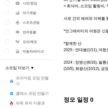
사진/영상
> 회식비, 소모임 활동비,
자기계발
서로 간의 배려와 이해를 통
스포츠관람
*언그래비티의 어원은 산을 
반려동물
요리/제조
*함께한 산

2025 : 연대봉(1/11), 여항산
자동차/바이크
2024 : 정병산(6/16), 팔룡산
소모임 더보기
▼
(10/5), 화왕산(10/12), 
프리미엄 모임 만들
기
클래스 모임 만들기
정모 일정
0
파워 유저 이용권