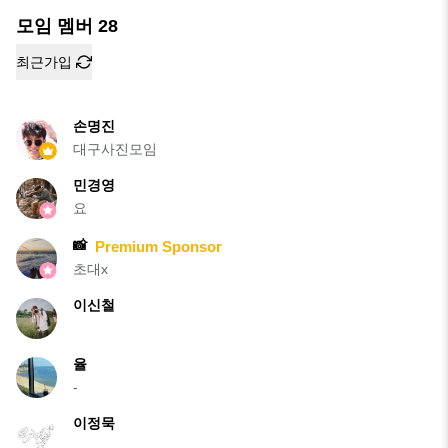
모임 멤버
28
최근가입
손명진
대구사진모임
민경영
요
📸
Premium Sponsor
초대x
이신철
율
-
이정묵