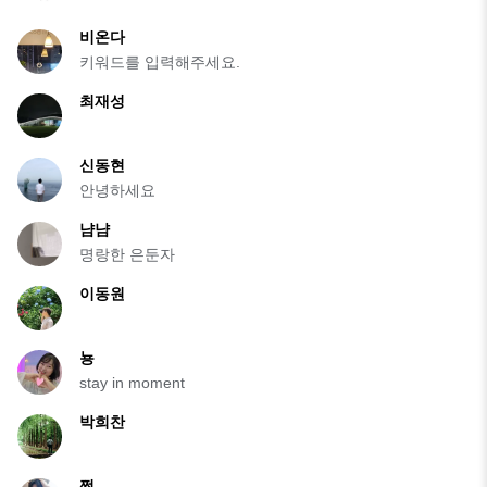
비온다
키워드를 입력해주세요.
최재성
신동현
안녕하세요
냠냠
명랑한 은둔자
이동원
뇽
stay in moment
박희찬
쩡