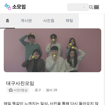
홈
게시판
사진첩
채팅
대구사진모임
사진/영상
∙
중구
∙
멤버
28
매일 똑같이 느껴지는 일상, 사진을 통해 다시 돌아오지 않