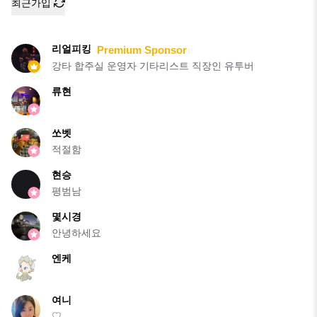
최근가입
리얼피킹
Premium Sponsor
강타 합주실 운영자 기타리스트 직장인 유투버
류현
쏘벳
적절함
현승
평범남
몇시경
안녕하세요
엔케
여니
♡