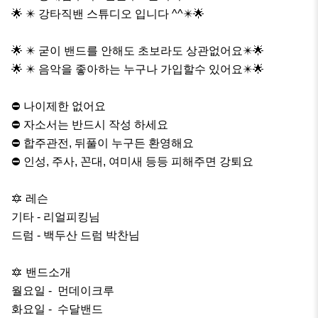
🌟 ✴️ 강타직밴 스튜디오 입니다 ^^✴️🌟

🌟 ✴️ 굳이 밴드를 안해도 초보라도 상관없어요✴️🌟 

🌟 ✴️ 음악을 좋아하는 누구나 가입할수 있어요✴️🌟 

⛔️ 나이제한 없어요

⛔️ 자소서는 반드시 작성 하세요

⛔️ 합주관전, 뒤풀이 누구든 환영해요

⛔️ 인성, 주사, 꼰대, 여미새 등등 피해주면 강퇴요

🔯 레슨

기타 - 리얼피킹님

드럼 - 백두산 드럼 박찬님

🔯 밴드소개

월요일 -  먼데이크루

화요일 -  수달밴드
