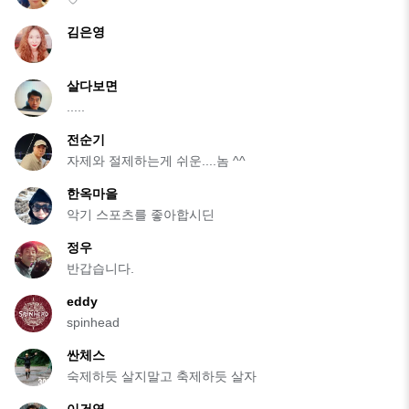
김은영
살다보면
.....
전순기
자제와 절제하는게 쉬운....놈 ^^
한옥마을
악기 스포츠를 좋아합시딘
정우
반갑습니다.
eddy
spinhead
싼체스
숙제하듯 살지말고 축제하듯 살자