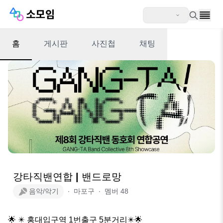
홈
게시판
사진첩
채팅
강타직밴연합 | 밴드로망
음악/악기
∙
마포구
∙
멤버
48
🌟 ✴️ 홍대입구역 1번출구 5분거리✴️🌟
