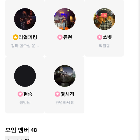
리얼피킹
류현
쏘벳
강타 합주실 운영
적절함
자 기타리스트 직
장인 유투버
현승
몇시경
평범남
안녕하세요
모임 멤버
48