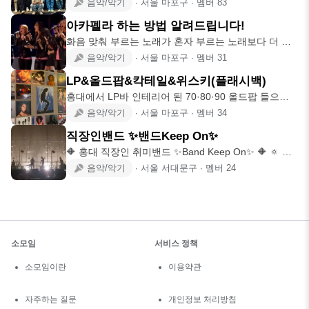
장르와 구성으로
음악/악기
∙
서울 마포구
∙
멤버
83
아카펠라 하는 방법 알려드립니다!
화음 맞춰 부르는 노래가 혼자 부르는 노래보다 더 재
밌다는 것은 누구나
음악/악기
∙
서울 마포구
∙
멤버
31
LP&올드팝&칵테일&위스키(플래시백)
홍대에서 LP바 인테리어 된 70·80·90 올드팝 들으면
서 조용하게 술
음악/악기
∙
서울 마포구
∙
멤버
34
직장인밴드 ✨️밴드Keep On✨️
🔶️ 홍대 직장인 취미밴드 ✨️Band Keep On✨️ 🔶️ 🔅 대
중
음악/악기
∙
서울 서대문구
∙
멤버
24
소모임
서비스 정책
소모임이란
이용약관
자주하는 질문
개인정보 처리방침