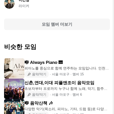
이건영
라이커
모임 멤버 더보기
비슷한 모임
🎼 Always Piano 🎹
피아노를 중심으로 함께 연주하는 모임입니다. 인천~
서울 마포구 중심
음악/악기
∙
서울 마포구
∙
멤버
15
신촌,연대,이대 피플앤조이 음악모임
초보자부터 프로까지 누구나 함께 노래, 악기, 합주를
즐기는 2024
음악/악기
∙
서울 마포구
∙
멤버
6
🎼 음악산책 🎶
다양한 악기(목소리, 피아노, 기타, 드럼 등)로 다양한