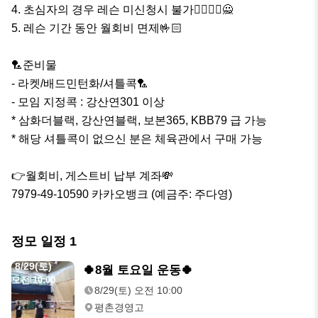
4. 초심자의 경우 레슨 미신청시 불가🙅‍♂️🙅‍♀️🙅

5. 레슨 기간 동안 월회비 면제🤟🏻

🏸준비물

- 라켓/배드민턴화/셔틀콕🏸

- 모임 지정콕 : 강산연301 이상

* 삼화더블랙, 강산연블랙, 보본365, KBB79 급 가능

* 해당 셔틀콕이 없으신 분은 체육관에서 구매 가능

👉월회비, 게스트비 납부 계좌💸

7979-49-10590 카카오뱅크 (예금주: 주다영)
정모 일정
1
8/29(토)
🍀8월 토요일 운동🍀
오전 10:00
8/29(토) 오전 10:00
평촌경영고