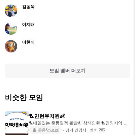
김동욱
이지태
이현식
모임 멤버 더보기
비슷한 모임
🏸민턴유치원👶
🏸매일있는 운동일정 활발한 참석인원 🏸안양지역 최
대규모 배린이 놀이터 🏸
운동/스포츠
∙
경기 안양시
∙
멤버
286