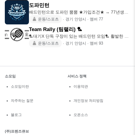
도파민턴
배드민턴으로 도파민 뿜뿜 ★가입조건★ → 77년생이
하 → 구력 2
운동/스포츠
∙
경기 안양시
∙
멤버
77
Team Rally (팀랠리) 🏸
🏸대기X 단독 구장이 있는 배드민턴 모임🏸 활발한 참
석 인원👍 여름에
운동/스포츠
∙
경기 안양시
∙
멤버
93
소모임
서비스 정책
소모임이란
이용약관
자주하는 질문
개인정보 처리방침
블로그
오픈소스
(주)프렌즈큐브