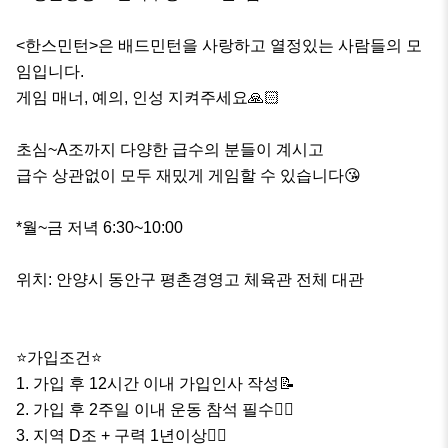
<한스민턴>은 배드민턴을 사랑하고 열정있는 사람들의 모
임입니다. 

게임 매너, 예의, 인성 지켜주세요🙏🏻

초심~A조까지 다양한 급수의 분들이 계시고 

급수 상관없이 모두 재밌게 게임할 수 있습니다😘

*월~금 저녁 6:30~10:00

위치: 안양시 동안구 평촌경영고 체육관 전체 대관

⭐️가입조건⭐️

1. 가입 후 12시간 이내 가입인사 작성📝

2. 가입 후 2주일 이내 운동 참석 필수🤼‍♂️

3. 지역 D조 + 구력 1년이상👌🏻
