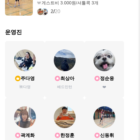
게스트비 3.000원/셔틀콕 3개
2
/
20
운영진
주다영
최상아
정순웅
🌺다영
배드민턴
❤️
곽계화
한정훈
신동휘