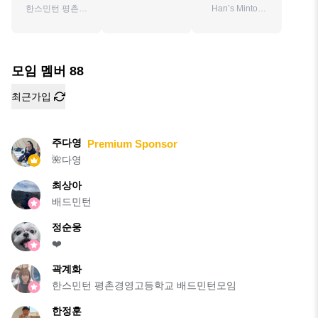
한스민턴 평촌경
Han’s Minton
영고등학교 배드
Team PK
민턴모임
모임 멤버
88
최근가입
주다영
Premium Sponsor
🌺다영
최상아
배드민턴
정순웅
❤️
곽계화
한스민턴 평촌경영고등학교 배드민턴모임
한정훈