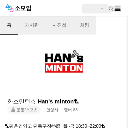
홈
게시판
사진첩
채팅
한스민턴☆ Han’s minton🏸
운동/스포츠
∙
안양시
∙
멤버
88
🏸평촌경영고 단독구장🫶🏻  월~금 18:30~22:00🏸
