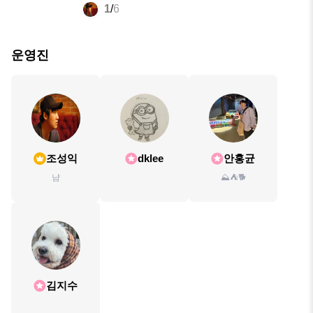
1
/
6
운영진
조성익
dklee
안홍균
냠
⛰⛺️🐕
김지수