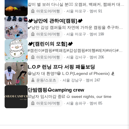
같이 별 보러 다니실 분🙋‍♀️ 오캠퍼, 백패커, 짭패커 대환
영!! 캠
아웃도어/여행
∙
서울 마포구
∙
멤버
91
🏕낭만에 관하여[캠핑]🏕
✔️낭만 감성 캠퍼들의 자연에 가까운 캠핑을 추구하는
모임 캠핑 입문
아웃도어/여행
∙
서울 마포구
∙
멤버
199
🏕️[캠린이의 모험]🏕
#캠린이#캠핑#백패킹#감성캠핑#여행#레저#바다#산
#계곡#낫메리드#장비자랑
아웃도어/여행
∙
서울 강서구
∙
멤버
206
L.O.P 런닝 프다 서핑 패들보딩
😁남자 대 환영!!😁 L.O.P(Legend of Phoenix) 🏂
운동/스포츠
∙
서울 강남구
∙
멤버
247
단밤캠핑🌰camping crew
☑️남자 임시마감 중☑️ 🌰 sweet nights, our time
아웃도어/여행
∙
서울 송파구
∙
멤버
85