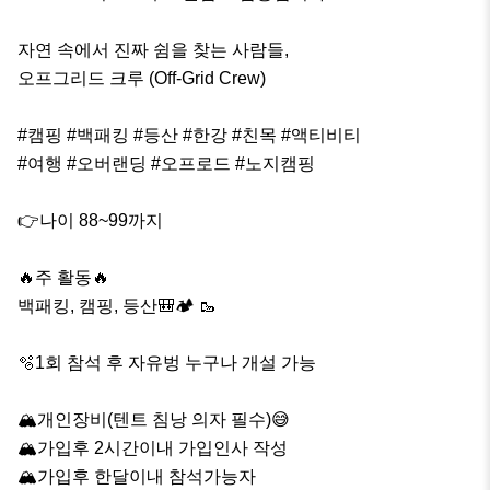
자연 속에서 진짜 쉼을 찾는 사람들,

오프그리드 크루 (Off-Grid Crew)

#캠핑 #백패킹 #등산 #한강 #친목 #액티비티

#여행 #오버랜딩 #오프로드 #노지캠핑

👉나이 88~99까지

🔥주 활동🔥

백패킹, 캠핑, 등산🎒🏕 🥾 

🫧1회 참석 후 자유벙 누구나 개설 가능

🏔개인장비(텐트 침낭 의자 필수)😅

🏔가입후 2시간이내 가입인사 작성

🏔가입후 한달이내 참석가능자
