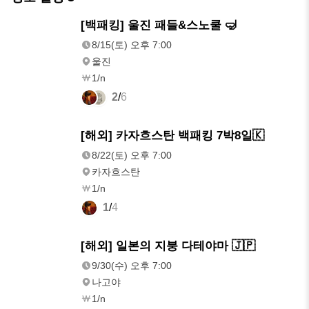
8/15(토)
[백패킹] 울진 패들&스노쿨 🤿
오후 7:00
8/15(토) 오후 7:00
울진
1/n
2
/
6
8/22(토)
[해외] 카자흐스탄 백패킹 7박8일🇰
오후 7:00
8/22(토) 오후 7:00
카자흐스탄
1/n
1
/
4
9/30(수)
[해외] 일본의 지붕 다테야마 🇯🇵
오후 7:00
9/30(수) 오후 7:00
나고야
1/n