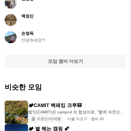
백정민
손영득
안녕하세요!?
모임 멤버 더보기
비슷한 모임
🏕️CAMIT 백패킹 크루🎒
캠잇(CAMIT)은 camp+it 의 합성어로, "함께 자연으로
떠나는
아웃도어/여행
∙
서울 마포구
∙
멤버
45
🏕 별 헤는 캠핑 🌠