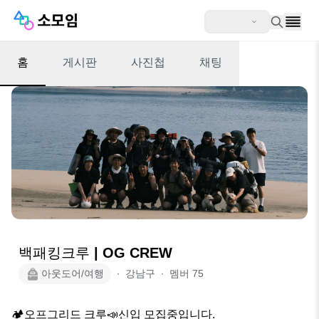
홈
게시판
사진첩
채팅
백패킹크루 | OG CREW
아웃도어/여행
∙
강남구
∙
멤버
75
🏕️오프그리드 크루📣신입 모집중입니다.
