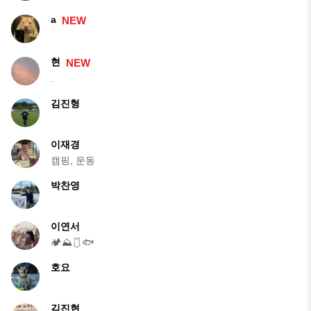
a
NEW
︎ ︎ ︎ ︎ ︎ ︎ ︎ ︎ ︎
현
NEW
.
김진형
이재경
캠핑, 운동
박찬영
이연서
🏕⛰️🩱🐟
호요
김진현