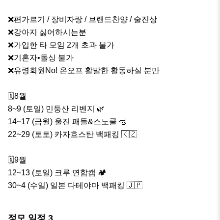
❌편가르기 / 장비자랑 / 브랜드찬양 / 술진상

❌강아지 싫어하시는분

❌가입한 타 모임 2개 초과 불가

❌기혼자•돌싱 불가

❌유령회원No! 온오프 활발한 활동하실 분만

🗓️8월

8~9 (토일) 민둥산 리벤지 🌿

14~17 (금월) 울진 패들&스노쿨 🤿

22~29 (토토) 카자흐스탄 백패킹 🇰🇿

🗓️9월

12~13 (토일) 크루 연합캠 🏕️

30~4 (수일) 일본 다테야마 백패킹 🇯🇵
정모 일정
3