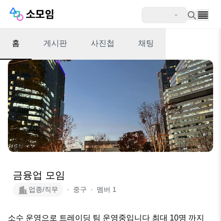
홈
게시판
사진첩
채팅
금융업 모임
업종/직무
∙
중구
∙
멤버
1
소수 운영으로 트레이딩 팀 운영중입니다 최대 10명 까지 