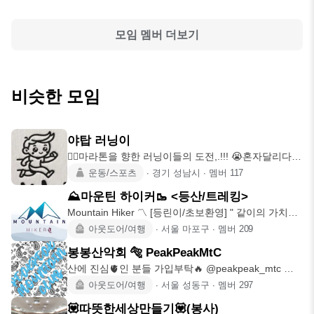
모임 멤버 더보기
비슷한 모임
야탑 러닝이
🏃‍♂️마라톤을 향한 러닝이들의 도전,.!!! 😭혼자달리다
포기하신분,
운동/스포츠
∙
경기 성남시
∙
멤버
117
⛰️마운틴 하이커🥾 <등산/트레킹>
Mountain Hiker 〽️ [등린이/초보환영] " 같이의 가치를
추
아웃도어/여행
∙
서울 마포구
∙
멤버
209
봉봉산악회 🐅 PeakPeakMtC
산에 진심🫀인 분들 가입부탁🔥 @peakpeak_mtc 크
기 보다 밀도
아웃도어/여행
∙
서울 성동구
∙
멤버
297
💟따뜻한세상만들기💟(봉사)