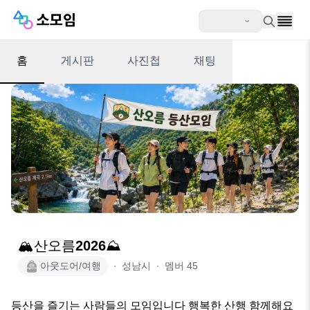
홈
게시판
사진첩
채팅
🏔산오름2026⛰️
아웃도어/여행
∙
성남시
∙
멤버
45
등산을 즐기는 사람들의 모임입니다 행복한 산행 함께해요