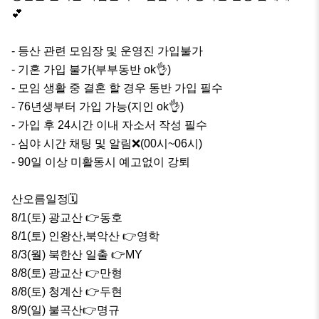
💕

- 등산 관련 모임장 및 운영진 가입불가

- 기혼 가입 불가(부부동반 ok👌)

- 모임 생활 중 결혼 할 경우 동반 가입 필수

- 76년생부터 가입 가능(지인 ok👌)

- 가입 후 24시간 이내 자소서 작성 필수

- 심야 시간 채팅 및 알림❌️(00시~06시)

- 90일 이상 미활동시 예고없이 강퇴

산오름일정🗓

8/1(토) 광교산 👉동호

8/1(토) 인왕산,북악산 👉영학

8/3(월) 북한산 일출 👉MY

8/8(토) 광교산 👉만형

8/8(토) 청계산 👉두현

8/9(일) 불곡산👉명규
