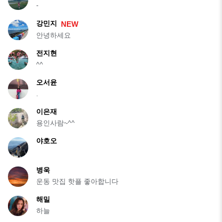
-
강민지
NEW
안녕하세요
전지현
^^
오서윤
.
이은재
용인사람~^^
야호오
병욱
운동 맛집 핫플 좋아합니다
해밀
하늘