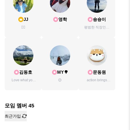
JJ
영학
숑숑이
🤸‍♂️
.
평범한 직장인입
니다.
김동호
MY🌳
문동원
Love what you
😊
action brings
do
your dream
closer
모임 멤버
45
최근가입