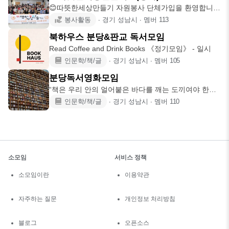
😊따뜻한세상만들기 자원봉사 단체가입을 환영합니
다. 🙋가입 후 반드시 가입
봉사활동
∙
경기 성남시
∙
멤버
113
북하우스 분당&판교 독서모임
Read Coffee and Drink Books 《정기모임》 - 일시
인문학/책/글
∙
경기 성남시
∙
멤버
105
분당독서영화모임
“책은 우리 안의 얼어붙은 바다를 깨는 도끼여야 한다.”
– 프란츠 카프
인문학/책/글
∙
경기 성남시
∙
멤버
110
소모임
서비스 정책
소모임이란
이용약관
자주하는 질문
개인정보 처리방침
블로그
오픈소스