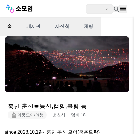
홈
게시판
사진첩
채팅
홍천 춘천💋등산,캠핑,볼링 등
아웃도어/여행
∙
춘천시
∙
멤버
18
since 2023.10.19~  홍천 춘천 모여(홍춘모락)
