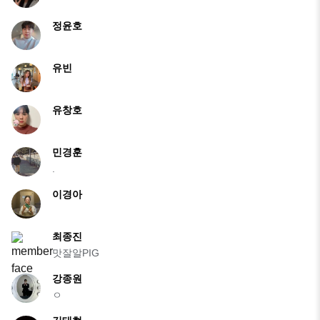
정윤호
유빈
유창호
민경훈
.
이경아
최종진
맛잘알PIG
강종원
ㅇ