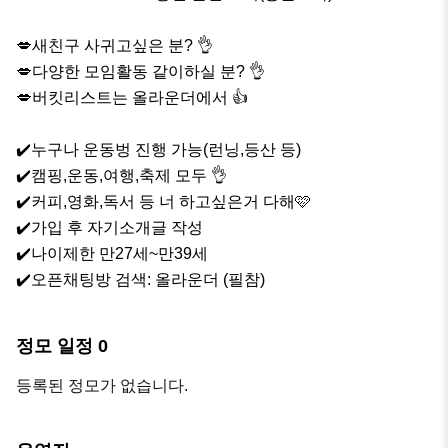
💋새친구 사귀고싶은 분? 👌 

💋다양한 모임활동 같이하실 분? 👌 

💋버킷리스트는 올라운더에서 👍

✔️누구나 운동벙 진행 가능(런닝,등산 등)

✔️캠핑,운동,여행,축제 모두 👌 

✔️커피,영화,독서 등 너 하고싶은거 다해🩷

✔️가입 후 자기소개글 작성

✔️나이제한 만27세~만39세

✔️오픈채팅방 검색: 올라운더 (필참)
정모 일정
0
등록된 정모가 없습니다.