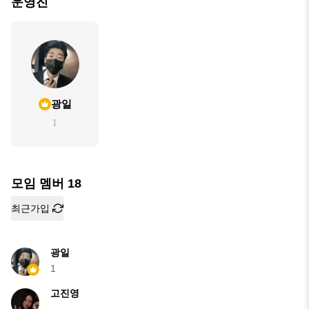
운영진
광일
1
모임 멤버
18
최근가입
광일
1
고진영