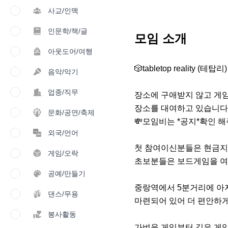
사교/인맥
인문학/책/글
모임 소개
아웃도어/여행
🎲tabletop reality
음악/악기
업종/직무
장소에 구애받지 않고 게임
장소를 대여하고 있습니다.
문화/공연/축제
💸모임비는 *공지*확인 해주
외국/언어
첫 참여이신분들은 현금지
게임/오락
초보분들은 보드게임을 여
공예/만들기
중랑역에서 5분거리에 아
댄스/무용
마련되어 있어 더 편안하게
봉사활동
가벼운 게임부터 깊은 게임