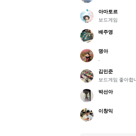
아마토르
보드게임
배주영
명아
.
김민준
보드게임 좋아합
박선아
이창익