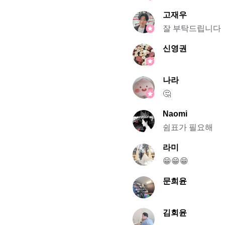
고재우
잘 부탁드립니다
신영권
나라
🤔
Naomi
쉼표가 필요해
라미
😁😁😁
문희윤
김회윤