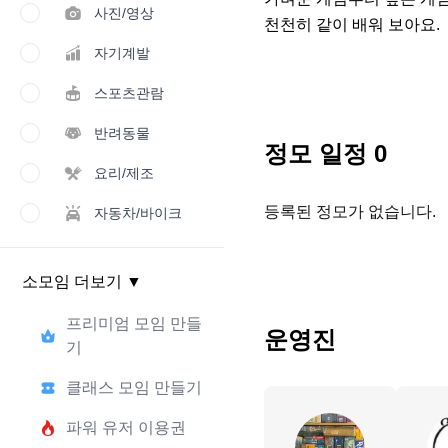
사진/영상
천천히 같이 배워 보아요.
자기계발
스포츠관람
반려동물
정모 일정
0
요리/제조
등록된 정모가 없습니다.
자동차/바이크
소모임 더보기
▼
프리미엄 모임 만들
운영진
기
클래스 모임 만들기
파워 유저 이용권