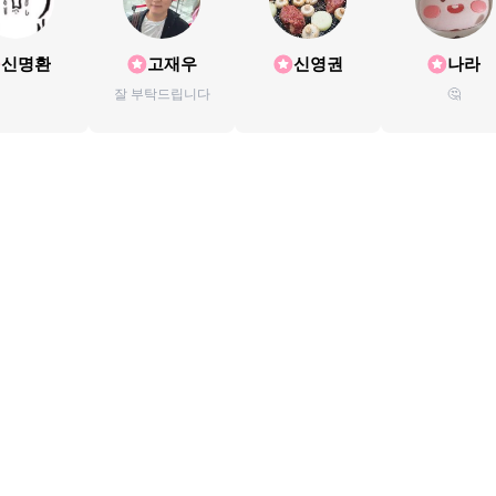
신명환
고재우
신영권
나라
잘 부탁드립니다
🤔