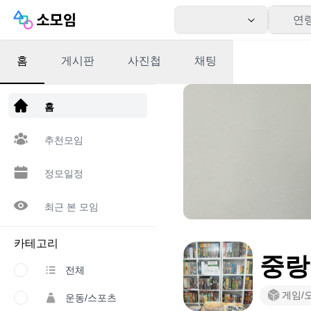
연
홈
게시판
사진첩
채팅
앱 다운로드
홈
추천모임
정모일정
최근 본 모임
카테고리
중랑
전체
게임/
운동/스포츠