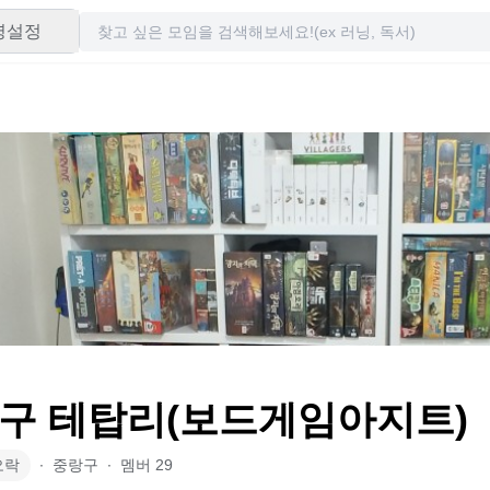
령설정
구 테탑리(보드게임아지트)
오락
∙
중랑구
∙
멤버
29