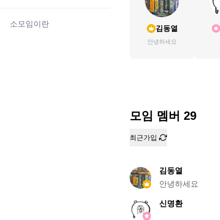
소모임이란
김동열
안녕하세요
모임 멤버
29
최근가입
김동열
안녕하세요
신명환