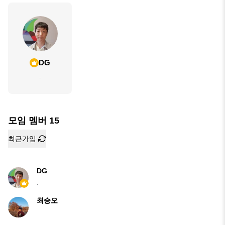
DG
.
모임 멤버
15
최근가입
DG
.
최승오