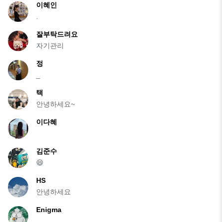
이혜인
.
잘부탁드려요
자기관리
정
_
택
안녕하세요~
이다혜
김준수
😄
HS
안녕하세요
Enigma
.