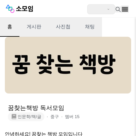
홈
게시판
사진첩
채팅
꿈찾는책방 독서모임
인문학/책/글
∙
중구
∙
멤버
15
안녕하세요! 꿈찾는 책방 모임입니다
