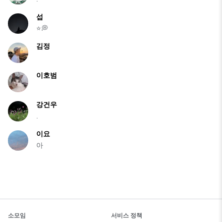
섭
⭐️💭
김정
이호범
강건우
.
이요
아
소모임
서비스 정책