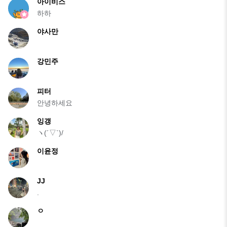
아이비스
하하
야사만
강민주
피터
안녕하세요
잉갱
ヽ(´▽`)/
이윤정
JJ
.
ㅇ