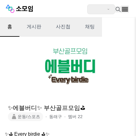
홈
게시판
사진첩
채팅
✨에블버디✨️ 부산골프모임⛳️
운동/스포츠
∙
동래구
∙
멤버
22
✨️⛳️ Every birdie ⛳️✨ ️
