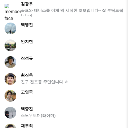
김광우
골프와 테니스를 이제 막 시작한 초보입니다~ 잘 부탁드립
니다~!
백영진
안지현
장성규
황진욱
진구 전포동 주민입니다 ㅎ
고영국
백중진
스노우보더(라이더)
채두희