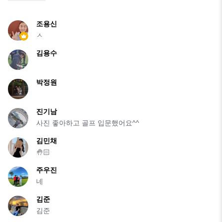
조용신
ㅅ
김용수
박정원
진기남
사진 좋아하고 골프 입문했어요^^
김민채
🤚🏻
주우진
네
김준
김준