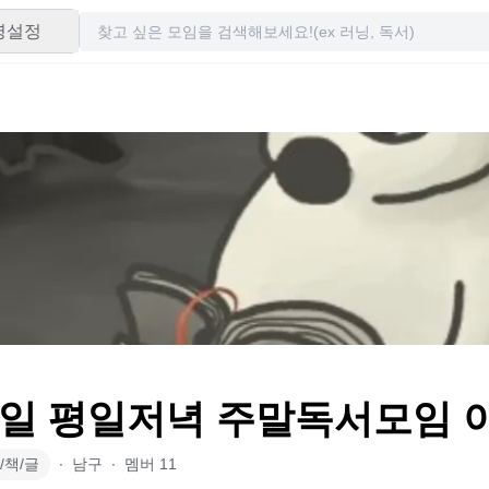
령설정
일 평일저녁 주말독서모임 
/책/글
∙
남구
∙
멤버
11