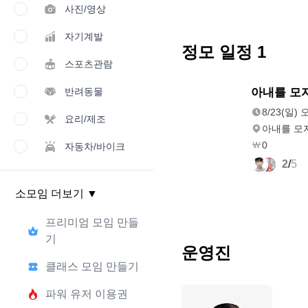
사진/영상
자기계발
정모 일정
1
스포츠관람
8/23(일)
반려동물
아내를 모
오후 2:00
8/23(일) 
요리/제조
아내를 모
0
자동차/바이크
2
/
5
소모임 더보기
▼
프리미엄 모임 만들
기
운영진
클래스 모임 만들기
파워 유저 이용권