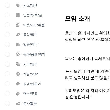
사교/인맥
인문학/책/글
모임 소개
아웃도어/여행
울산에 온 외지인도 환영합니
음악/악기
성장을 하고 싶은 2030
업종/직무
문화/공연/축제
독서는 좋아하나 독서모임
외국/언어
 독서모임에 가면 내 의견이 틀리고 타인이 내 이야기를 안 들어주는거 아닌가

게임/오락
라고 생각하신 분도 많을거
공예/만들기
우리모임은 각 자의 이야기
댄스/무용
걸 환영합니다!!
봉사활동