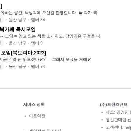
]
독서와 생각을 공유하는 공간, 책생각에 오신걸 환영합니다. 🐳 각자 책
글
∙
울산 남구
∙
멤버
54
요북카페 독서모임
📚책과 썸타는 독서모임🥕 읽고 있는 책을 소개하고, 감명깊은 구절을 나
글
∙
울산 남구
∙
멤버
9
모임[북토피아,2023]
올해 독서 목표, 지금은 몇 권 읽으셨나요? — 그래서 오셨을 거예요
글
∙
울산 남구
∙
멤버
74
서비스 정책
(주)프렌즈큐브
대표: 김영민 |
이용약관
통신판매업 신고
고객센터: hel