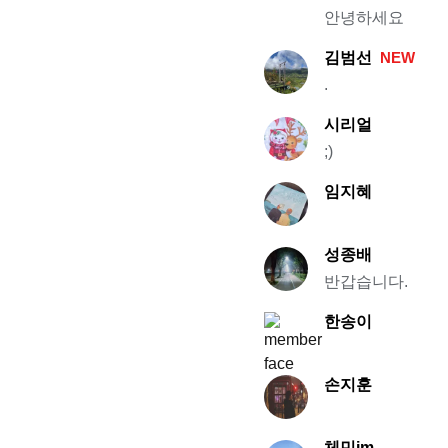
안녕하세요
김범선
NEW
.
시리얼
;)
임지혜
성종배
반갑습니다.
한송이
손지훈
체민jm