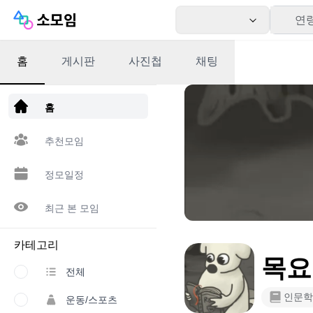
연
홈
게시판
사진첩
채팅
앱 다운로드
홈
추천모임
정모일정
최근 본 모임
카테고리
목요
전체
인문학
운동/스포츠