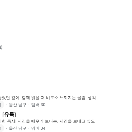

몰랐던 깊이, 함께 읽을 때 비로소 느껴지는 울림. 생각
글
∙
울산 남구
∙
멤버
30
 [유독]
유한한 시간, 유한한 독서! 시간을 때우기 보다는, 시간을 보내고 싶으
글
∙
울산 남구
∙
멤버
34