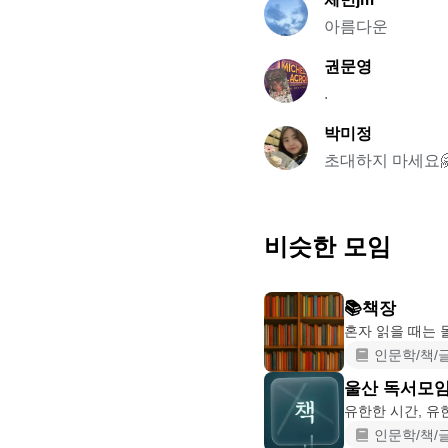
아름다운
권문영
.
박미정
초대하지 마세요
비슷한 모임
📚책장
혼자 읽을 때는 
인문학/책/
울산 독서모임
인문학/책/