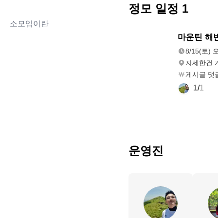
정모 일정
1
소모임이란
8/15(토)
마운틴 해변
오전 6:00
8/15(토) 
자세한건 
게시글 댓글
1
/
1
운영진