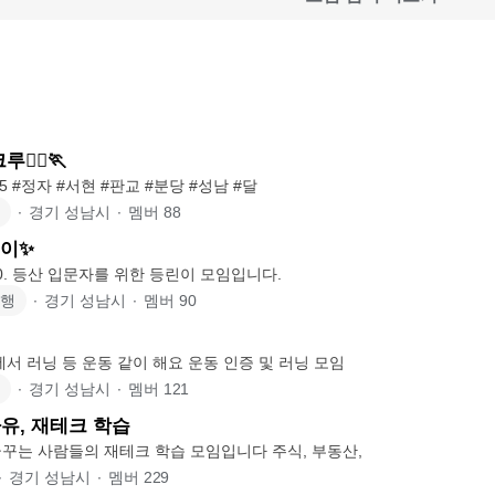
🏃‍♀️🏃
Since 2024.08.05 #정자 #서현 #판교 #분당 #성남 #달
∙
경기 성남시
∙
멤버
88
린이✨
✨Since 23.08.10. 등산 입문자를 위한 등린이 모임입니다.
여행
∙
경기 성남시
∙
멤버
90
에서 러닝 등 운동 같이 해요 운동 인증 및 러닝 모임
∙
경기 성남시
∙
멤버
121
자유, 재테크 학습
경제적 자유를 꿈꾸는 사람들의 재테크 학습 모임입니다 주식, 부동산,
∙
경기 성남시
∙
멤버
229