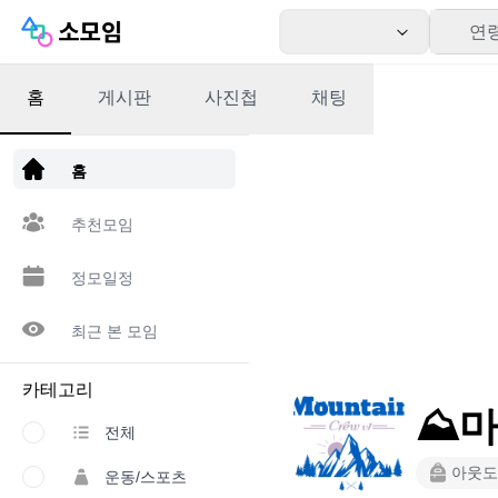
연
홈
게시판
사진첩
채팅
앱 다운로드
홈
추천모임
정모일정
최근 본 모임
카테고리
⛰️
전체
아웃도
운동/스포츠