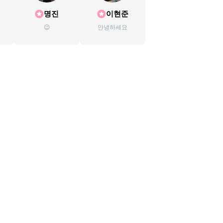
명진
이현준
😉
안녕하세요