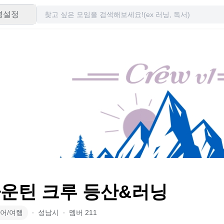
령설정
마운틴 크루 등산&러닝
어/여행
∙
성남시
∙
멤버
211