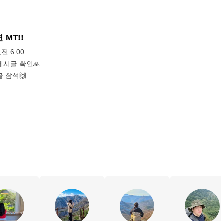
 MT!!
오전 6:00
게시글 확인🙏
 참석🙌