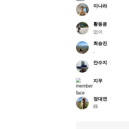
이나라
황동윤
없어
최승진
.
안수지
지우
정대연
🧸