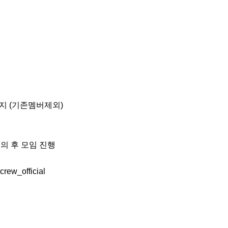
까지 (기존멤버제외)

의 후 모임 진행

ew_official