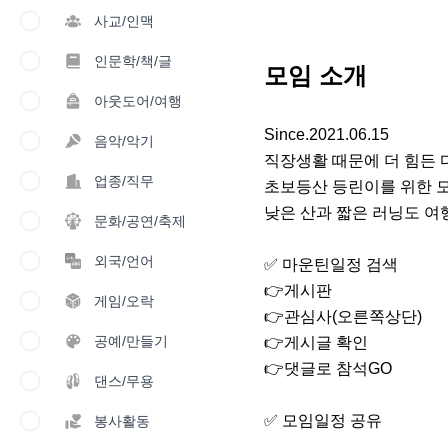
사교/인맥
인문학/책/글
모임 소개
아웃도어/여행
Since.2021.06.15

음악/악기
직장생활 때문에 더 힘든 다
업종/직무
초보등산 등린이를 위한 모
낮은 산과 짧은 러닝도 여행
문화/공연/축제
외국/언어
✅️ 마운틴일정 검색

👉게시판

게임/오락
👉관심사(오른쪽상단)

공예/만들기
👉게시글 확인

👉댓글로 참석GO

댄스/무용
✅️ 모임일정 공유

봉사활동