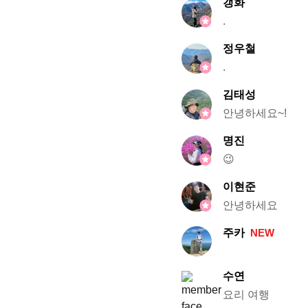
갱화
.
정우철
.
김태성
안녕하세요~!
명진
😉
이현준
안녕하세요
주카
NEW
수연
요리 여행