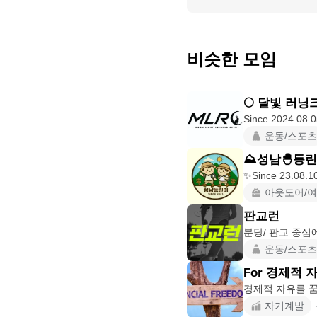
비슷한 모임
🌕 달빛 러닝크루
운동/스포츠
⛰️성남🐣등
아웃도어/
판교런
분당/ 판교 중심
운동/스포츠
For 경제적 
자기계발