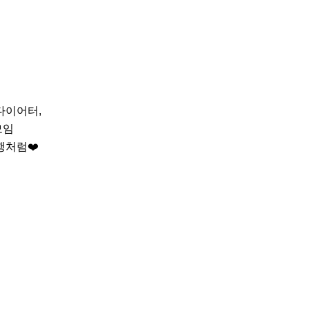
이어터,

임

처럼❤️
