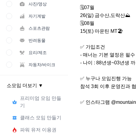
사진/영상
🗓07월

26(일) 금수산,도락산⛰️

자기계발
🗓08월

스포츠관람
15(토) 마운틴 MT🏖

반려동물
✅️ 가입조건

요리/제조
- 매너는 기본 열정은 필수

- 나이 : 88년생~03년생 
자동차/바이크
✅️ 누구나 모임진행 가능

소모임 더보기
▼
참석 3회 이후 운영진과 협
프리미엄 모임 만들
✅️ 인스타그램 @mountaincr
기
클래스 모임 만들기
파워 유저 이용권