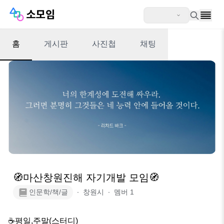
홈
게시판
사진첩
채팅
🧭마산창원진해 자기개발 모임🧭
인문학/책/글
∙
창원시
∙
멤버
1
☕️평일,주말(스터디) 
