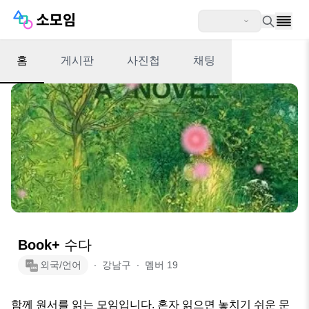
홈
게시판
사진첩
채팅
Book+ 수다​
외국/언어
∙
강남구
∙
멤버
19
함께 원서를 읽는 모임입니다. 혼자 읽으면 놓치기 쉬운 문