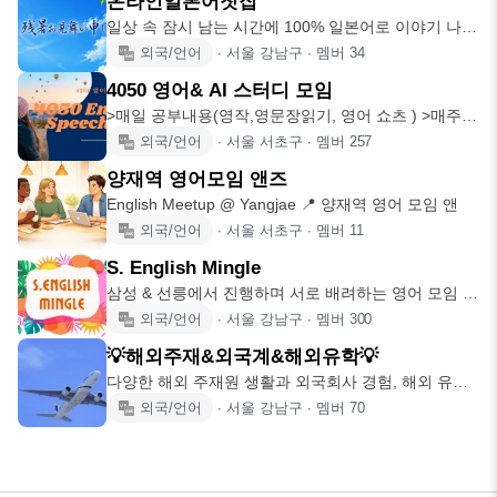
온라인일본어찻집
일상 속 잠시 남는 시간에 100% 일본어로 이야기 나눠
봐요😄✨ 👉매주
외국/언어
∙
서울 강남구
∙
멤버
34
4050 영어& AI 스터디 모임
>매일 공부내용(영작,영문장읽기, 영어 쇼츠 ) >매주 2
번의 영어 토론
외국/언어
∙
서울 서초구
∙
멤버
257
양재역 영어모임 앤즈
English Meetup @ Yangjae 📍 양재역 영어 모임 앤
외국/언어
∙
서울 서초구
∙
멤버
11
S. English Mingle
삼성 & 선릉에서 진행하며 서로 배려하는 영어 모임 ✔️
매주 수요일 저
외국/언어
∙
서울 강남구
∙
멤버
300
💡해외주재&외국계&해외유학💡
다양한 해외 주재원 생활과 외국회사 경험, 해외 유학
경험을 나누다보면
외국/언어
∙
서울 강남구
∙
멤버
70