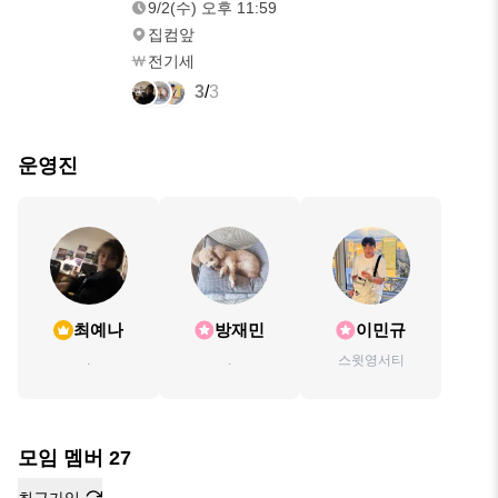
9/2(수) 오후 11:59
집컴앞
전기세
3
/
3
운영진
최예나
방재민
이민규
.
.
스윗영서티
모임 멤버
27