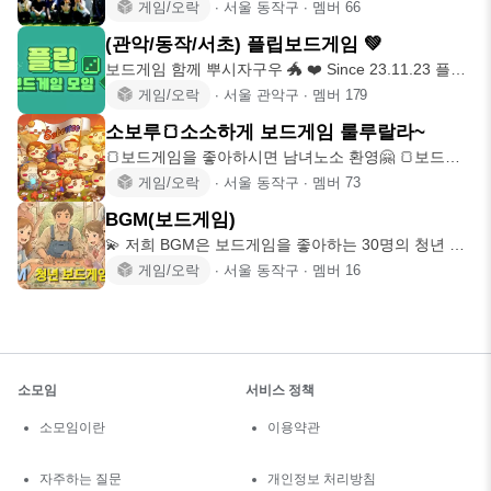
즐거운 시간을 만
게임/오락
∙
서울 동작구
∙
멤버
66
(관악/동작/서초) 플립보드게임 💚
보드게임 함께 뿌시자구우 🐲 ❤️ Since 23.11.23 플립
보드게임
게임/오락
∙
서울 관악구
∙
멤버
179
소보루🍞소소하게 보드게임 룰루랄라~
🍞보드게임을 좋아하시면 남녀노소 환영🤗 🍞보드게
임 외에도 다양한 취미활동
게임/오락
∙
서울 동작구
∙
멤버
73
BGM(보드게임)
💫 저희 BGM은 보드게임을 좋아하는 30명의 청년 소
수로 롱런하며 친해
게임/오락
∙
서울 동작구
∙
멤버
16
소모임
서비스 정책
소모임이란
이용약관
자주하는 질문
개인정보 처리방침