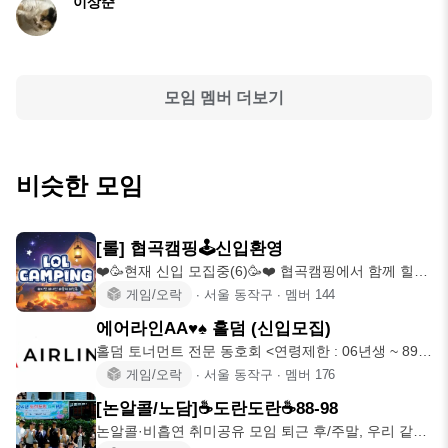
이상준
모임 멤버 더보기
비슷한 모임
[롤] 협곡캠핑🕹️신입환영
❤️🥳현재 신입 모집중(6)🥳❤️ 협곡캠핑에서 함께 힐링
해보세요! ❗️❗
게임/오락
∙
서울 동작구
∙
멤버
144
에어라인AA♥️♠️ 홀덤 (신입모집)
홀덤 토너먼트 전문 동호회 <연령제한 : 06년생 ~ 89년
생> 🚫홀덤
게임/오락
∙
서울 동작구
∙
멤버
176
[논알콜/노담]☕도란도란☕88-98
논알콜·비흡연 취미공유 모임 퇴근 후/주말, 우리 같이