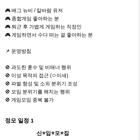
🎮 배그 뉴비 / 칼바람 유저

🎮 종합게임 좋아하는 분

🎮 퇴근 후 가볍게 게임하는 직장인

🎮 게임하면서 수다 떠는 걸 좋아하는 분

📌 운영방침

🚫 과도한 훈수 및 비매너 행위

🚫 이성 목적의 접근 (ㅇ미새)

🚫 파벌 형성 및 소외 분위기 조성

🚫 모임 분위기를 해치는 행위

🚫 게임모임 중복 불가
정모 일정
1
9/2(수)
신⭐️입⭐️모⭐️집
오후 11:59