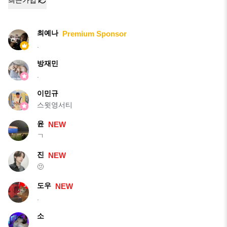
최근가입
최예나
Premium Sponsor
.
방재민
.
이민규
스윗영서티
윤
NEW
ㄱ
진
NEW
🫤
도우
NEW
.
소