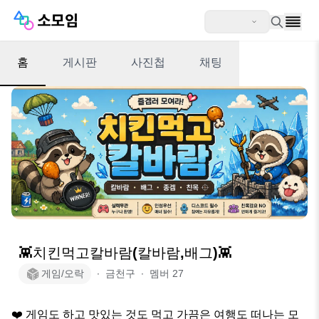
홈
게시판
사진첩
채팅
👾치킨먹고칼바람(칼바람,배그)👾
게임/오락
∙
금천구
∙
멤버
27
❤️ 게임도 하고 맛있는 것도 먹고 가끔은 여행도 떠나는 모