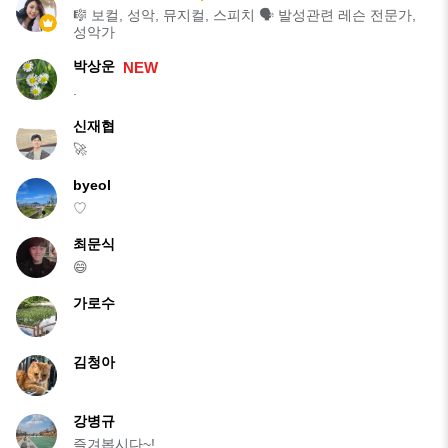
🎼 보컬, 성악, 뮤지컬, 스피치 🗣 발성관련 레슨 전문가,
성악가
박상운
NEW
.
신재협
🚀
byeol
♡
최문식
😄
가로수
김청아
강병규
즐겨봅시다~!