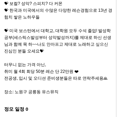
💝 보컬? 성악? 스피치? 다 커몬

💝 한국과 미국에서의 수많은 다양한 레슨경험으로 13년 경
험치 쌓은 노하우들 

💝 미국 보스턴에서 대학교, 대학원 모두 수석 졸업! 발성학 
공부(세스릭스발성부터 성악발성까지)를 제대로 하신 선생
님과 함께 목 하~~나도 안아프고 제대로 노래하고 싶으신 
진심인 분들 오세요💝

터무니 없는 가격 아닌, 

취미 월 4회 회당 50분 레슨 단 22만원 ❤️ 

전공생, 입시 및 오디션 준비생분들은 따로 연락주세용🙏

장소: 노원구 공릉동 유스뮤직
정모 일정
0