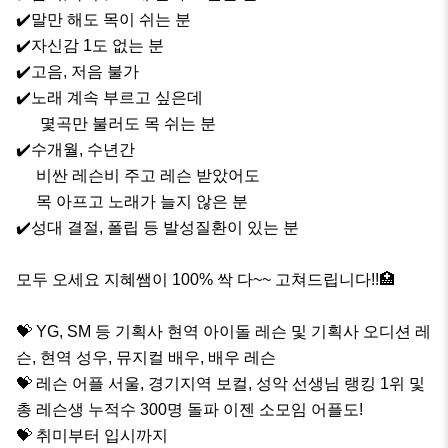
✔️말만 해도 목이 쉬는 분

✔️자신감 1도 없는 분

✔️고음, 저음 불가

✔️노래 계속 부르고 싶은데 

      몇곡만 불러도 목 쉬는 분

✔️수개월, 수년간

     비싼 레슨비 주고 레슨 받았어도

     목 아프고 노래가 늘지 않은 분

✔️성대 결절, 폴립 등 발성질환이 있는 분

모두 오세요 지혜쌤이 100% 싹 다~~ 고쳐드립니다!!🏥

💝 YG, SM 등 기획사 현역 아이돌 레슨 및 기획사 오디션 레
슨, 현역 성우, 뮤지컬 배우, 배우 레슨

💝 레슨 어플 서울, 경기지역 보컬, 성악 선생님 랭킹 1위 및 
총 레슨생 누적수 300명 돌파 이젠 소모임 어플도! 

💝 취미부터 입시까지
