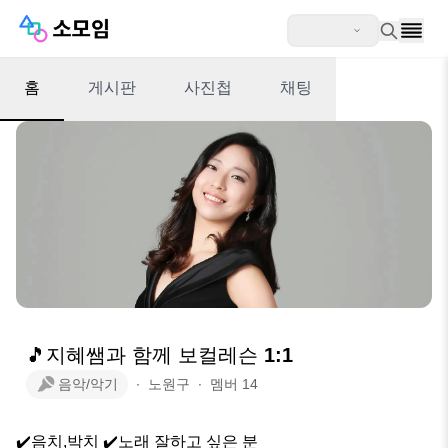
홈
게시판
사진첩
채팅
🎵지혜쌤과 함께 보컬레슨 1:1
음악/악기
∙
노원구
∙
멤버
14
✔️음치,박치 ✔️노래 잘하고 싶은 분
