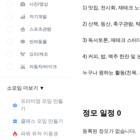
사진/영상
1) 맛집, 전시회, 재테크 
자기계발
2) 산책, 등산, 축구관람, 
스포츠관람
3) 독서토론, 재테크 스터
반려동물
요리/제조
4) 커피, 밥, 맥주 한잔 
자동차/바이크
누구나 원하는 활동(친목,
소모임 더보기
▼
프리미엄 모임 만들
기
정모 일정
0
클래스 모임 만들기
등록된 정모가 없습니다.
파워 유저 이용권