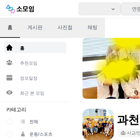
연
홈
게시판
사진첩
채팅
앱 다운로드
홈
추천모임
정모일정
최근 본 모임
카테고리
과천
전체
사교/
운동/스포츠