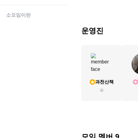
소모임이란
운영진
과천산책
😀
모임 멤버
9