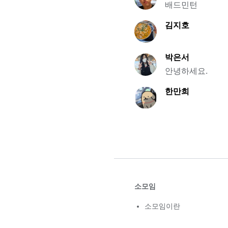
배드민턴
김지호
박은서
안녕하세요.
한만희
소모임
소모임이란