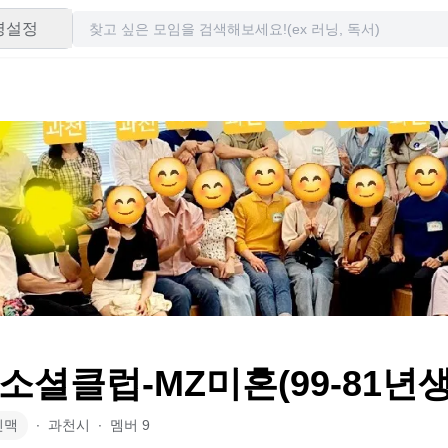
령설정
소셜클럽-MZ미혼(99-81년생
인맥
∙
과천시
∙
멤버
9