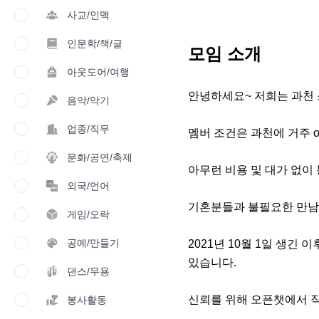
사교/인맥
인문학/책/글
모임 소개
아웃도어/여행
안녕하세요~ 저희는 과천 소셜
음악/악기
업종/직무
멤버 조건은 과천에 거주 or
문화/공연/축제
아무런 비용 및 대가 없이
외국/언어
기혼분들과 불필요한 만남 배
게임/오락
공예/만들기
​2021년 10월 1일 생긴
있습니다. 

댄스/무용
신뢰를 위해 오픈챗에서 직
봉사활동