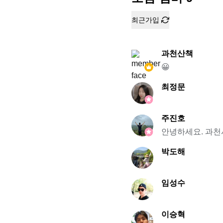
최근가입
과천산책
😀
최정문
주진호
안녕하세요. 과천
박도해
임성수
이승혁