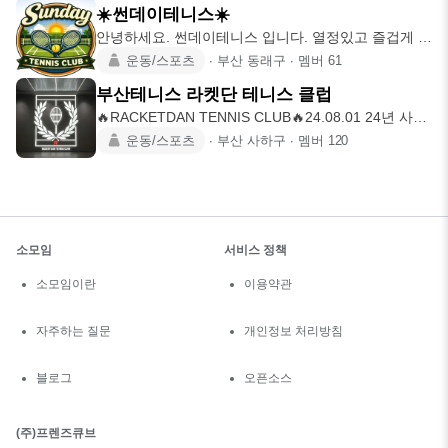
☀️썬데이테니스☀️
안녕하세요. 썬데이테니스 입니다. 열정있고 즐겁게 치
실 분들의 가입을 기
운동/스포츠
∙
부산 동래구
∙
멤버
61
부산테니스 라켓단 테니스 클럽
🔥RACKETDAN TENNIS CLUB🔥24.08.01 24년 사상
구
운동/스포츠
∙
부산 사하구
∙
멤버
120
소모임
서비스 정책
소모임이란
이용약관
자주하는 질문
개인정보 처리방침
블로그
오픈소스
(주)프렌즈큐브