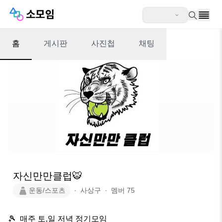
홈
게시판
사진첩
채팅
자신만만클럽🐯
운동/스포츠
∙
사상구
∙
멤버
75
🎾  매주 토,일 저녁 정기모임
