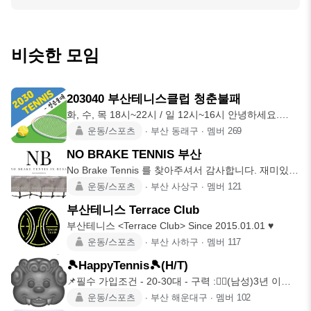
비슷한 모임
203040 부산테니스클럽 청춘불패
화, 수, 목 18시~22시 / 일 12시~16시 안녕하세요.
2030
운동/스포츠
∙
부산 동래구
∙
멤버
269
NO BRAKE TENNIS 부산
No Brake Tennis 를 찾아주셔서 감사합니다. 재미있는
테니
운동/스포츠
∙
부산 사상구
∙
멤버
121
부산테니스 Terrace Club
부산테니스 <Terrace Club> Since 2015.01.01 ♥
운동/스포츠
∙
부산 사하구
∙
멤버
117
🎾HappyTennis🎾(H/T)
📌필수 가입조건 - 20-30대 - 구력 :🙆‍♂️(남성)3년 이상,
🙆
운동/스포츠
∙
부산 해운대구
∙
멤버
102