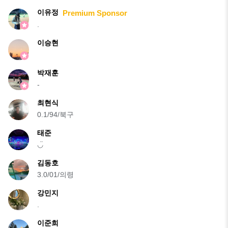
이유정
Premium Sponsor
.
이승현
박재훈
-
최현식
0.1/94/북구
태준
◡̈
김동호
3.0/01/의령
강민지
.
이준희