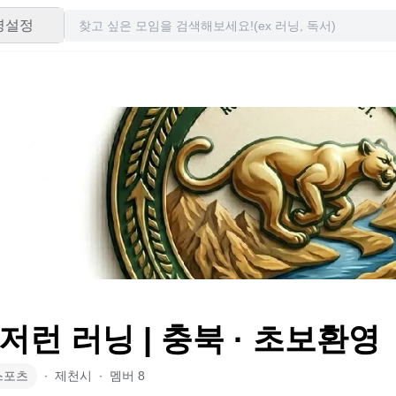
령설정
저런 러닝 | 충북 · 초보환영
스포츠
∙
제천시
∙
멤버
8