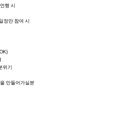
언행 시

일정만 참여 시

K)



분위기

신을 만들어가실분