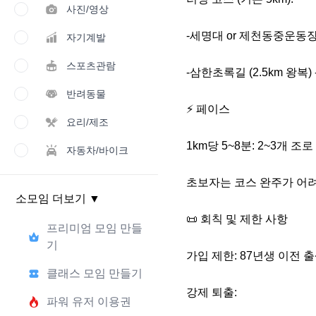
사진/영상
-​세명대 or 제천동중운동장 
자기계발
스포츠관람
-​삼한초록길 (2.5km 왕복)
반려동물
​⚡ 페이스

요리/제조
​1km당 5~8분: 2~3개 조
자동차/바이크
​초보자는 코스 완주가 어려
소모임 더보기
▼
​📜 회칙 및 제한 사항

프리미엄 모임 만들
기
​가입 제한: 87년생 이전 
클래스 모임 만들기
​강제 퇴출: 

파워 유저 이용권