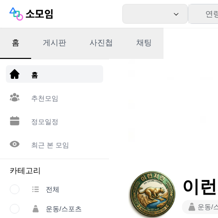
연
홈
게시판
사진첩
채팅
앱 다운로드
홈
추천모임
정모일정
최근 본 모임
카테고리
이런
전체
운동/
운동/스포츠