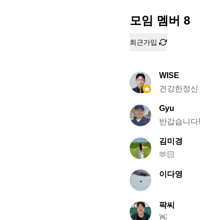
모임 멤버
8
최근가입
WISE
건강한정신
Gyu
반갑습니다!
김미경
🫶🏻
이다영
팍씨
👋