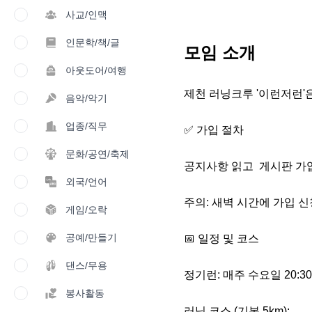
사교/인맥
인문학/책/글
모임 소개
아웃도어/여행
​제천 러닝크루 '이런저런
음악/악기
업종/직무
​✅ 가입 절차

문화/공연/축제
​공지사항 읽고  게시판 가
외국/언어
​주의: 새벽 시간에 가입 
게임/오락
공예/만들기
​📅 일정 및 코스

댄스/무용
​정기런: 매주 수요일 20:30 
봉사활동
​러닝 코스 (기본 5km): 
