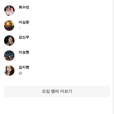
최수빈
이상준
~
강신우
이성현
김지현
😆
모임 멤버 더보기