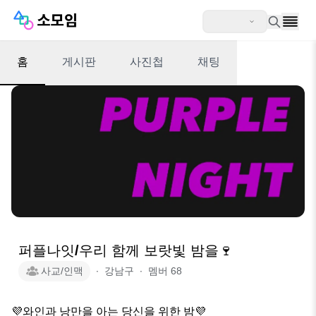
홈
게시판
사진첩
채팅
퍼플나잇/우리 함께 보랏빛 밤을🍷
사교/인맥
∙
강남구
∙
멤버
68
💜와인과 낭만을 아는 당신을 위한 밤💜
