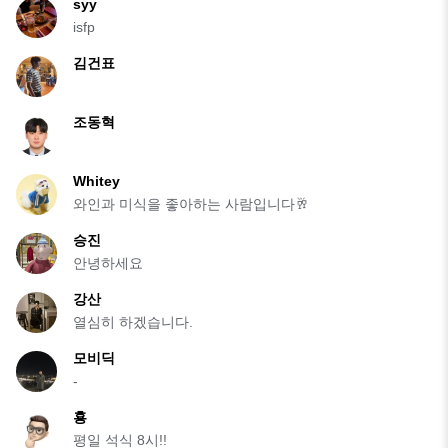
syy
isfp
김건표
조동혁
Whitey
와인과 미식을 좋아하는 사람입니다🥂
승진
안녕하세요
강산
열심히 하겠습니다.
모비딕
-
횽
평일 석식 8시!!