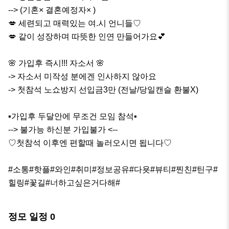
--> (기혼× 결혼예정자× )

💋 세련되고 매력있는 여.시 언니들♡ 

💋 같이 성장하며 따뜻한 인연 만들어가요💕

🌸 가입후 즉시!!! 자소서 🌸

-> 자소서 미작성 분에겐 인사하지 않아요

-> 첫참석 노쇼방지 선입금3만 (전날/당일캔슬 환불X)

▪︎가입후 두달안에 무조건 모임 참석▪︎

--> 불가능 하신분 가입불가 <--

♡첫참석 이후엔 편할때 놀러오시면 됩니다♡

#소통#핫플#와인#취미#정보공유#다욧#뷰티#찐친#틴구#
힐링#꽃길#너하고싶은거다해#
정모 일정
0