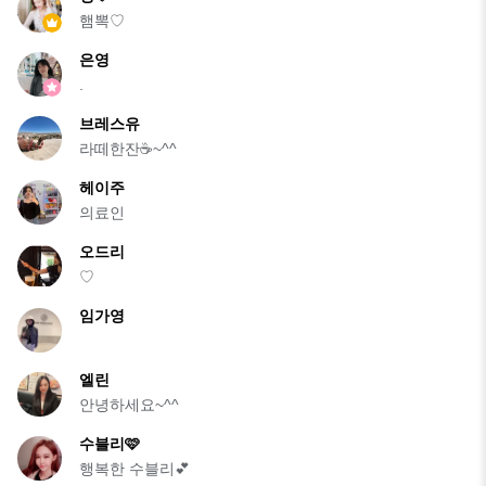
햄뽁♡
은영
.
브레스유
라떼한잔☕️~^^
헤이주
의료인
오드리
♡
임가영
엘린
안녕하세요~^^
수블리🩷
행복한 수블리💕