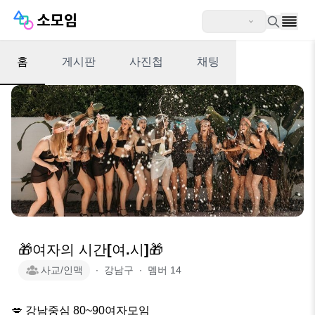
홈
게시판
사진첩
채팅
🎁여자의 시간[여.시]🎁
사교/인맥
∙
강남구
∙
멤버
14
💋 강남중심 80~90여자모임 
