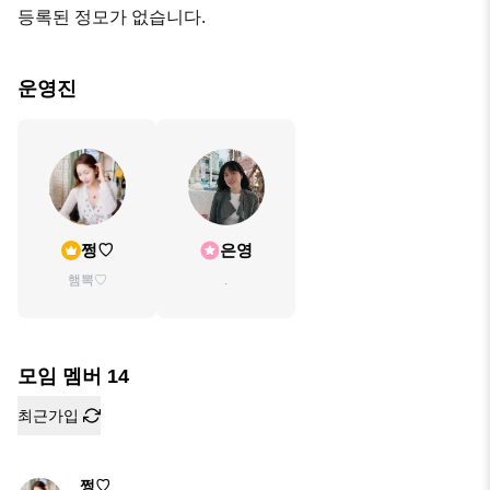
등록된 정모가 없습니다.
운영진
쩡♡
은영
햄뽁♡
.
모임 멤버
14
최근가입
쩡♡