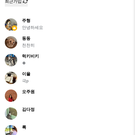
최근가입
주형
안녕하세요
동동
천천히
럭키비키
🍀
이율
극p
오주원
김다정
록
.