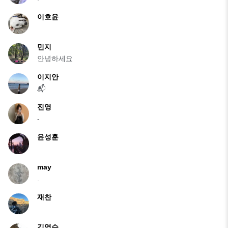
이호윤
민지
안녕하세요
이지안
📬
진영
-
윤성훈
may
.
재찬
김영수