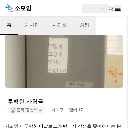
홈
게시판
사진첩
채팅
투박한 사람들
문화/공연/축제
∙
마포구
∙
멤버
17
기교없이 투박한 아날로그와 빈티지 감성을 좋아하시는 분 