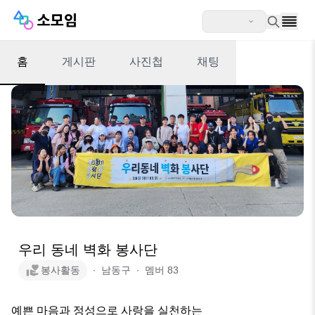
홈
게시판
사진첩
채팅
우리 동네 벽화 봉사단
봉사활동
∙
남동구
∙
멤버
83
예쁜 마음과 정성으로 사랑을 실천하는
