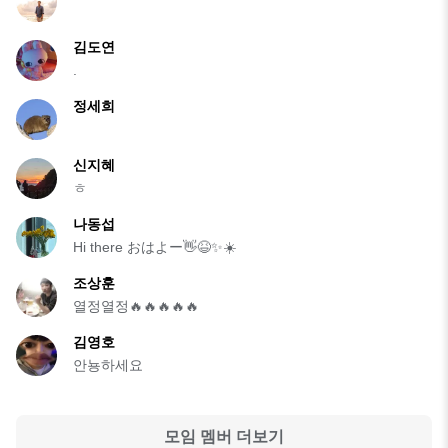
김도연
.
정세희
신지혜
ㅎ
나동섭
Hi there おはよー👋😆✨☀️
조상훈
열정열정🔥🔥🔥🔥🔥
김영호
안뇽하세요
모임 멤버 더보기