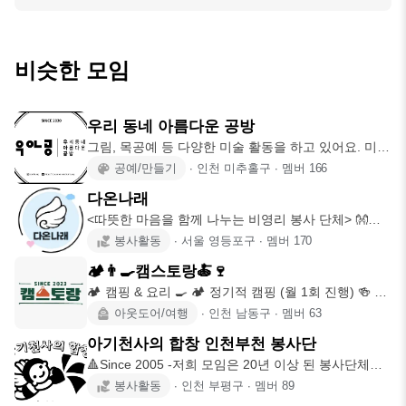
비슷한 모임
우리 동네 아름다운 공방
그림, 목공예 등 다양한 미술 활동을 하고 있어요. 미술
전문가 선생님들
공예/만들기
∙
인천 미추홀구
∙
멤버
166
다온나래
<따뜻한 마음을 함께 나누는 비영리 봉사 단체> 👐다
온나래👐는 좋은 일
봉사활동
∙
서울 영등포구
∙
멤버
170
🏕👨‍🍳캠스토랑🍝🍷
🏕 캠핑 & 요리 🍳 🏕 정기적 캠핑 (월 1회 진행) 🍻 비
정기적 벙
아웃도어/여행
∙
인천 남동구
∙
멤버
63
아기천사의 합창 인천부천 봉사단
🔺Since 2005 -저희 모임은 20년 이상 된 봉사단체로,
시설방
봉사활동
∙
인천 부평구
∙
멤버
89