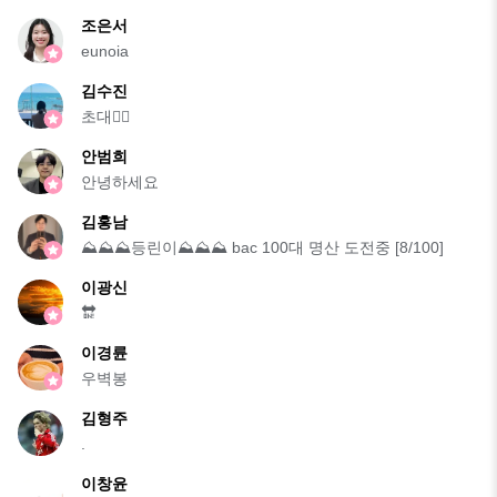
조은서
eunoia
김수진
초대🙅‍♀️
안범희
안녕하세요
김홍남
⛰️⛰️⛰️등린이⛰️⛰️⛰️ bac 100대 명산 도전중 [8/100]
이광신
🔛
이경륜
우벽봉
김형주
.
이창윤