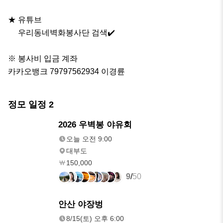
★ 유튜브

     우리동네벽화봉사단 검색✔️

※ 봉사비 입금 계좌

카카오뱅크 79797562934 이경륜
정모 일정
2
내일
2026 우벽봉 야유회
오전 9:00
오늘 오전 9:00
대부도
150,000
9
/
50
8/15(토)
안산 야장벙
오후 6:00
8/15(토) 오후 6:00