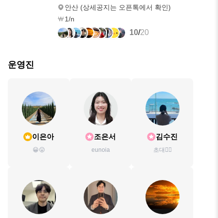
안산 (상세공지는 오픈톡에서 확인)
1/n
10
/
20
운영진
이은아
조은서
김수진
😀😛
eunoia
초대🙅‍♀️