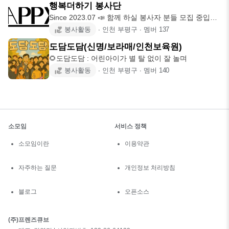
행복더하기 봉사단
Since 2023.07 📣 함께 하실 봉사자 분들 모집 중입니
다! 📣
봉사활동
∙
인천 부평구
∙
멤버
137
도담도담(신명/보라매/인천보육원)
🌻도담도담 : 어린아이가 별 탈 없이 잘 놀며
봉사활동
∙
인천 부평구
∙
멤버
140
소모임
서비스 정책
소모임이란
이용약관
자주하는 질문
개인정보 처리방침
블로그
오픈소스
(주)프렌즈큐브