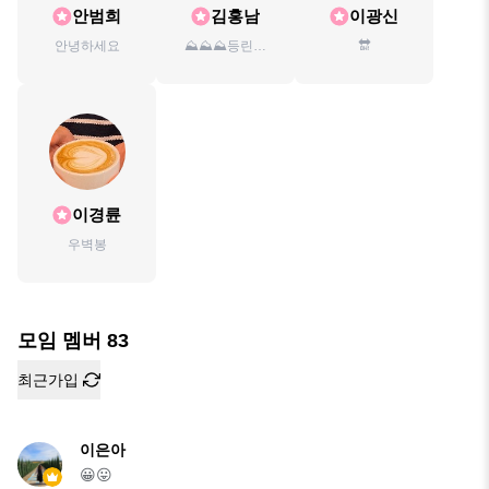
안범희
김홍남
이광신
안녕하세요
⛰️⛰️⛰️등린이
🔛
⛰️⛰️⛰️ bac 100
대 명산 도전중
[8/100]
이경륜
우벽봉
모임 멤버
83
최근가입
이은아
😀😛