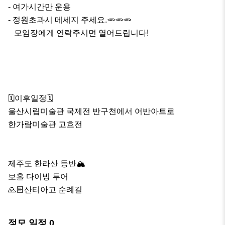
- 여가시간만 운용

- 정원초과시 메세지 주세요.🥕🥕🥕

   모임장에게 연락주시면 열어드립니다!

🗓️이후일정🗓️

울산시립미술관 국제전 반구천에서 어반아트로

한가람미술관 고흐전

제주도 한라산 등반🏔️

보홀 다이빙 투어

🙏🏻산티아고 순례길
정모 일정
0