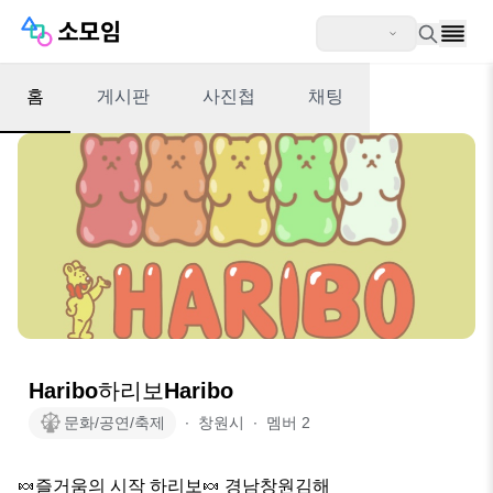
홈
게시판
사진첩
채팅
Haribo하리보Haribo
문화/공연/축제
∙
창원시
∙
멤버
2
🍬즐거움의 시작 하리보🍬 경남창원김해
