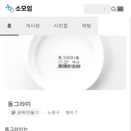
홈
게시판
사진첩
채팅
동그라미
공예/만들기
∙
노원구
∙
멤버
7
동그라미는 
