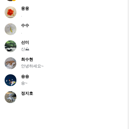
웅웅
.
수수
.
선미
산⛰️
최수현
안녕하세요~
숑숑
숑~
정지호