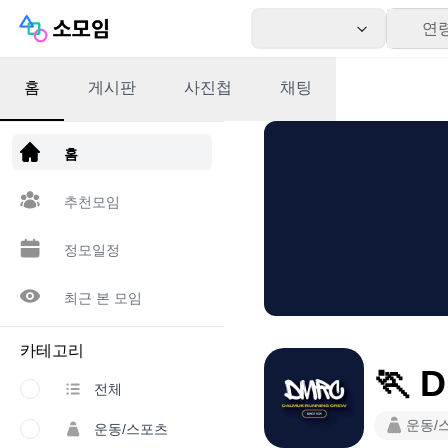
연
홈
게시판
사진첩
채팅
앱 다운로드
홈
추천모임
정모일정
최근 본 모임
카테고리
🏃 
전체
운동/
운동/스포츠