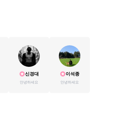
신경대
이석종
연
안녕하세요
안녕하세요