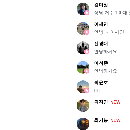
김미정
성남 거주 100대
이세연
안녕 나 이세연
신경대
안녕하세요
이석종
안녕하세요
최윤호
🏃‍♂️
김경민
NEW
최기봉
NEW