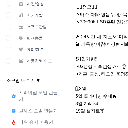
사진/영상
 🏃‍♀️정모🏃‍♂️

🔹️매주 화(태평음수대), 목(야
자기계발
🔹️20~30K LSD훈련 진행중
스포츠관람
🚨 24시간 내 '자소서' 미
반려동물
🚨 카톡방 미참여 강퇴 - lsh
요리/제조
❗️가입제한❗️

자동차/바이크
 ▪️02년생 ~ 88년생까지 👌

 ▪️기혼, 돌싱, 타모임 운영진 불가 😥

소모임 더보기
▼
🗓️8월

프리미엄 모임 만들
5일 클라이밍 수내🐒

기
8일 25k lsd

클래스 모임 만들기
19일 설지트🍸
파워 유저 이용권