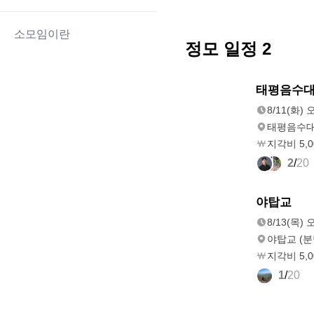
소모임이란
정모 일정
2
8/11(화)
태평음수
오후 8:30
8/11(화) 
태평음수대 
지각비 5,
2
/
20
8/13(목)
야탑교
오후 8:30
8/13(목) 
야탑교 (분
지각비 5,
1
/
20