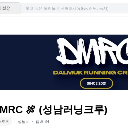
령설정
DMRC 🍖 (성남러닝크루)
스포츠
∙
성남시
∙
멤버
84