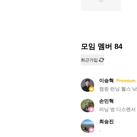
🏃‍♂️
모임 멤버
84
최근가입
이승혁
Premium 
캠핑 런닝 헬스 
손민혁
러닝 벙 디스펜서 
최승진
.