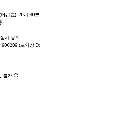
탑교) '20시 30분' 



작성시 강퇴 

900209 (모임장ID) 
