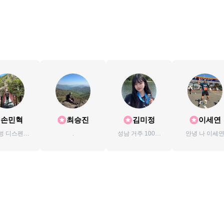
손민혁
최승진
김미정
이세연
벙 디스펜서
.
성남 거주 100대
안녕 나 이세
 마일리지
명산 원츄 건설업
km 블랙야크
회계 업무
명산100