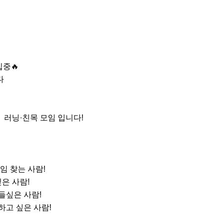
중🔥



‍👦 러닝·친목 모임 입니다!

 찾는 사람!

은 사람!

들싶은 사람!

하고 싶은 사람!
