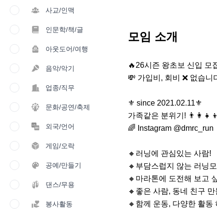
사교/인맥
인문학/책/글
모임 소개
아웃도어/여행
🔥26시즌 왕초보 신입 모집
음악/악기
💸 가입비, 회비 ❌️ 없습니다
업종/직무
⚜️ since 2021.02.11⚜️ 

문화/공연/축제
가족같은 분위기! 👨‍👩‍👧
외국/언어
🌈 Instagram @dmrc_run

게임/오락
🔸️러닝에 관심있는 사람!

공예/만들기
🔸️부담스럽지 않는 러닝모임
🔸️마라톤에 도전해 보고 싶
댄스/무용
🔸️좋은 사람, 동네 친구 만
🔸️함께 운동, 다양한 활동 
봉사활동