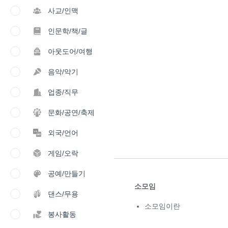
사교/인맥
인문학/책/글
아웃도어/여행
음악/악기
업종/직무
문화/공연/축제
외국/언어
게임/오락
공예/만들기
소모임
댄스/무용
소모임이란
봉사활동