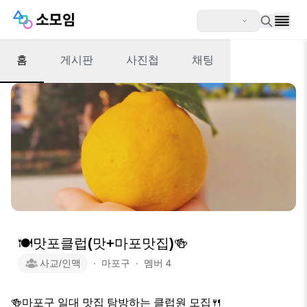
홈
게시판
사진첩
채팅
🍽맛포클럽(맛+마포맛집)🍻
사교/인맥
∙
마포구
∙
멤버
4
🍻마포구 일대 맛집 탐방하는 클럽원 모집🍴
