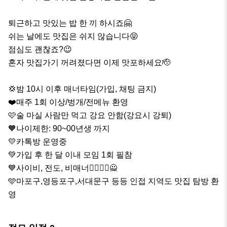
퇴근하고 맛있는 밥 한 끼 하시죠🤗

쉬는 날에도 맛집은 쉬지 않습니다😝

점심도 괜찮죠?😉

혼자 맛집가기 꺼려졌다면 이제 맛포하세요🫡

💢밤 10시 이후 매너타임(가입, 채팅 금지)

❤️매주 1회 이상/벙개/전메뉴 환영

🩷술 마실 사람만 먹고 강요 안함(강요시 강퇴)

🧡나이제한: 90~00년생 까지

💛카톡방 운영중 

💚가입 후 한 달 이내 모임 1회 필참

💙사이비, 전도, 비매너🙅‍♂️🙅‍♀️🙅

🩵마포구,영등포구,서대문구 등등 인접 지역도 맛집 탐방 환
영