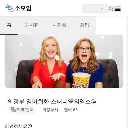
홈
게시판
사진첩
채팅
의정부 영어회화 스터디💙의영스🥳
외국/언어
∙
의정부시
∙
멤버
66
안녕하세요😊
