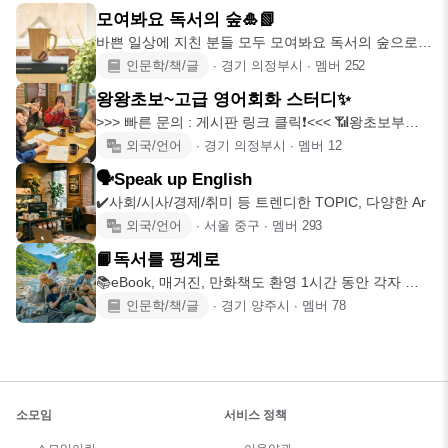
모여봐요 독서의 숲🎍📗
바쁜 일상에 지친 분들 모두 모여봐요 독서의 숲으로
~~🎋🎍 우리 모임은
인문학/책/글
∙
경기 의정부시
∙
멤버
252
왕왕초보~고급 영어회화 스터디✨
>>> 빠른 문의 : 게시판 링크 클릭❗️<<< 📶왕초보부터
고급까지!
외국/언어
∙
경기 의정부시
∙
멤버
12
🗣️Speak up English
✔️사회/시사/경제/취미 등 트렌디한 TOPIC, 다양한 Ar
외국/언어
∙
서울 중구
∙
멤버
293
📙독서를 핑계로
📚eBook, 매거진, 만화책도 환영 1시간 동안 각자 준
비한
인문학/책/글
∙
경기 양주시
∙
멤버
78
소모임
서비스 정책