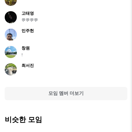
고태영
💬💬💬💬
민주헌
창원
!
최서진
모임 멤버 더보기
비슷한 모임