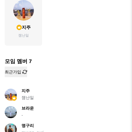
지주
잼난일
모임 멤버
7
최근가입
지주
잼난일
브라운
-
명구리