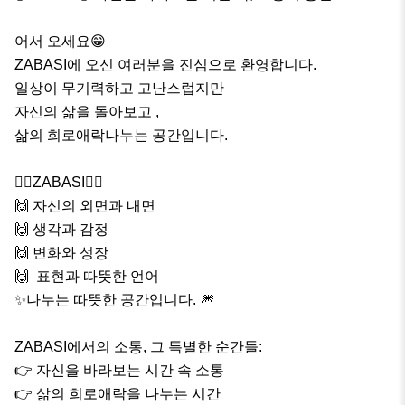
어서 오세요😁

ZABASI에 오신 여러분을 진심으로 환영합니다.

일상이 무기력하고 고난스럽지만

자신의 삶을 돌아보고 ,

삶의 희로애락나누는 공간입니다.

🤷‍♀️ZABASI🤷‍♂️

🙌 자신의 외면과 내면

🙌 생각과 감정

🙌 변화와 성장

🙌  표현과 따뜻한 언어

✨나누는 따뜻한 공간입니다. 🎆

ZABASI에서의 소통, 그 특별한 순간들:

👉 자신을 바라보는 시간 속 소통

👉 삶의 희로애락을 나누는 시간
