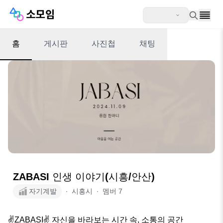
홈
게시판
사진첩
채팅
ZABASI 인생 이야기(시흥/안산)
자기계발
∙
시흥시
∙
멤버
7
✌️ZABASI✌️ 자신을 바라보는 시간 속, 소통의 공간
