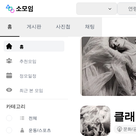
연
홈
게시판
사진첩
채팅
앱 다운로드
홈
추천모임
정모일정
최근 본 모임
카테고리
클래
전체
문화/
운동/스포츠