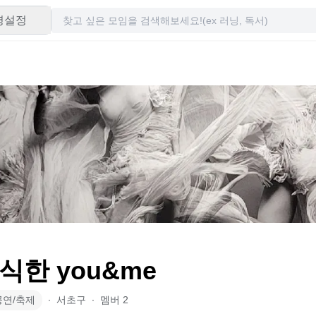
령설정
식한 you&me
공연/축제
∙
서초구
∙
멤버
2