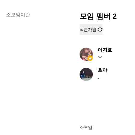
소모임이란
모임 멤버
2
최근가입
이지호
^^
호야
-
소모임