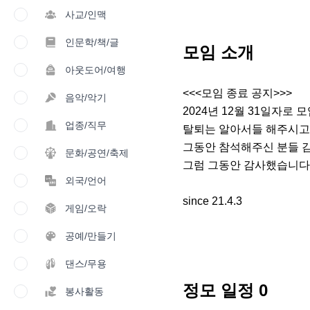
사교/인맥
인문학/책/글
모임 소개
아웃도어/여행
<<<모임 종료 공지>>>

음악/악기
2024년 12월 31일자로 
업종/직무
탈퇴는 알아서들 해주시고요
그동안 참석해주신 분들 
문화/공연/축제
그럼 그동안 감사했습니다.
외국/언어
since 21.4.3
게임/오락
공예/만들기
댄스/무용
정모 일정
0
봉사활동