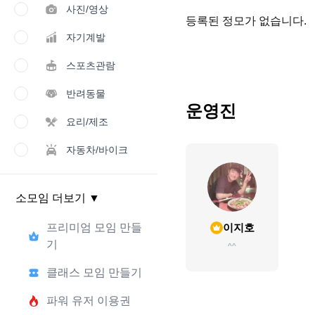
사진/영상
등록된 정모가 없습니다.
자기계발
스포츠관람
반려동물
운영진
요리/제조
자동차/바이크
소모임 더보기
▼
프리미엄 모임 만들
이지호
기
^^
클래스 모임 만들기
파워 유저 이용권