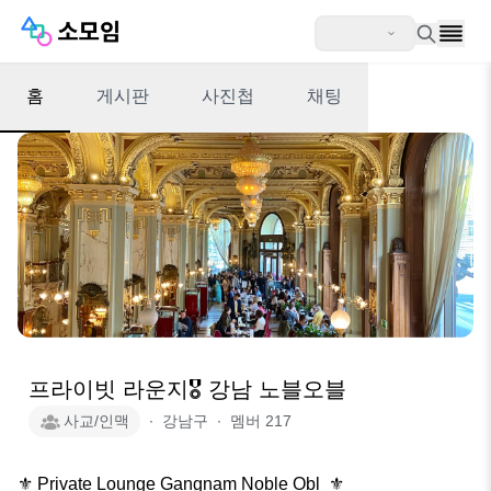
홈
게시판
사진첩
채팅
프라이빗 라운지🎖️ 강남 노블오블
사교/인맥
∙
강남구
∙
멤버
217
⚜️ Private Lounge Gangnam Noble Obl  ⚜️                                  
