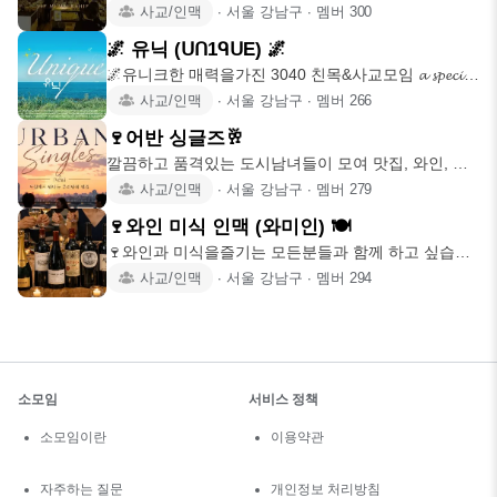
사교 공간 ✨ ​
사교/인맥
∙
서울 강남구
∙
멤버
300
🌌 유닉 (ᑌᑎ1ᑫᑌE) 🌌
🌌유니크한 매력을가진 3040 친목&사교모임 𝓪 𝓼𝓹𝓮𝓬𝓲𝓪𝓵
𝓰𝓪𝓽𝓱𝓮
사교/인맥
∙
서울 강남구
∙
멤버
266
🍷어반 싱글즈🥂
깔끔하고 품격있는 도시남녀들이 모여 맛집, 와인, 취
미, 문화, 여행
사교/인맥
∙
서울 강남구
∙
멤버
279
🍷와인 미식 인맥 (와미인) 🍽
🍷와인과 미식을즐기는 모든분들과 함께 하고 싶습니
다😘 와인 외의 주류(
사교/인맥
∙
서울 강남구
∙
멤버
294
소모임
서비스 정책
소모임이란
이용약관
자주하는 질문
개인정보 처리방침