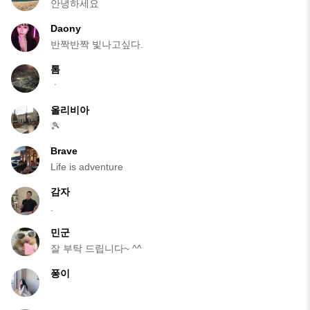
안녕하세요
Daony
반짝반짝 빛나고싶다.
톰
ㆍ
올리비아
🎾
Brave
Life is adventure
감자
.
민군
잘 부탁 드립니다~ ^^
퐁이