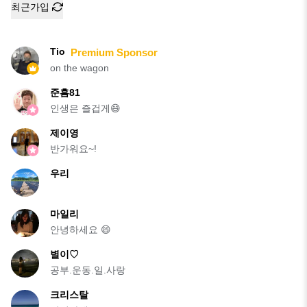
최근가입
Tio
Premium Sponsor
on the wagon
준흠81
인생은 즐겁게😄
제이영
반가워요~!
우리
마일리
안녕하세요 😄
별이♡
공부.운동.일.사랑
크리스탈