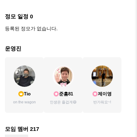
정모 일정
0
등록된 정모가 없습니다.
운영진
Tio
준흠81
제이영
on the wagon
인생은 즐겁게😄
반가워요~!
모임 멤버
217