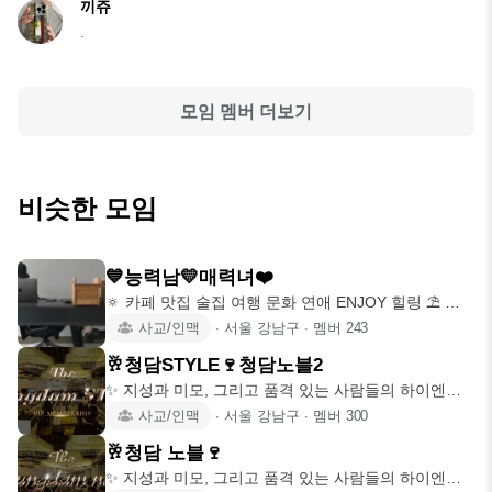
끼쥬
.
모임 멤버 더보기
비슷한 모임
💙능력남💛매력녀❤️
🔅 카페 맛집 술집 여행 문화 연애 ENJOY 힐링 ⛱ 🔅
(능)력있는
사교/인맥
∙
서울 강남구
∙
멤버
243
🥂청담STYLE🍷청담노블2
​✨ 지성과 미모, 그리고 품격 있는 사람들의 하이엔드
사교 공간 ✨ ​
사교/인맥
∙
서울 강남구
∙
멤버
300
🥂청담 노블🍷
​✨ 지성과 미모, 그리고 품격 있는 사람들의 하이엔드