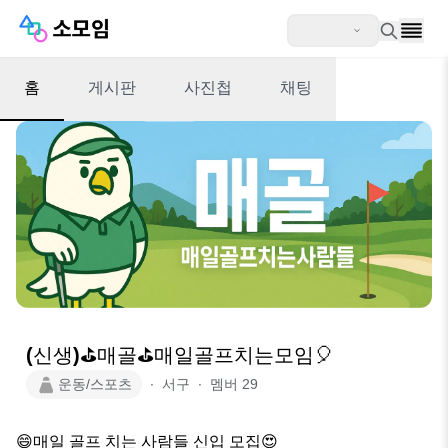
홈
게시판
사진첩
채팅
(신생)⛳️매골⛳️매일골프치는모임🎈
운동/스포츠
∙
서구
∙
멤버
29
😄매일 골프 치는 사람들 신입 모집😍
