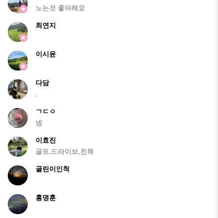
노는것 좋아해요
최연지
이시윤
다담
.
ㄱㄷㅇ
넹
이효진
골프,드라이브,친목
골린이인척
홍명훈