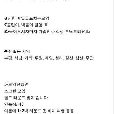
⛳️인천 매일골프치는모임 

🏌️골린이, 백돌이 환영 🏌️‍♀️

✍️들어오시자마자 가입인사 작성 부탁드려요✍️

🚘주 활동 지역

부평, 석남, 가좌, 루원, 계양, 청라, 갈산, 삼산, 주안

🎉모임진행🎉

스크린 모임

필드 라운드 많이 갑니다

연습장/파3 

여름에 1~2박 라운드 및 빠지 여행 등등
