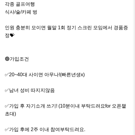
각종 골프여행

식사/술/카페 벙

인원 충분히 모이면 월말 1회 정기 스크린 모임에서 경품증
정💝

🟢가입조건

✅20~40대 사이면 아무나!(빠른년생x)

✅남녀 성비 따지지않음

✅가입 후 자기소개 쓰기! (10분이내 부탁드려요for 오픈챝 
초대)

✅가입 후에 2주 이내 참여부탁드려요.
