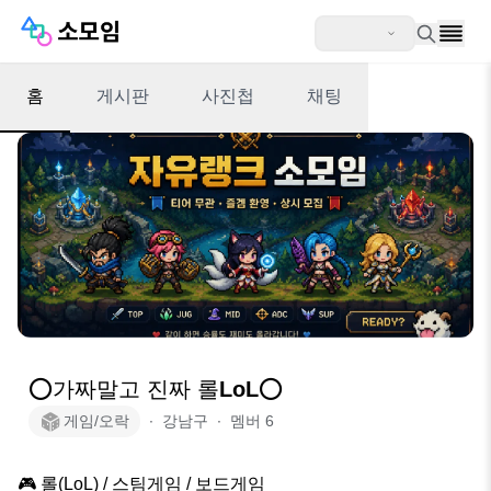
홈
게시판
사진첩
채팅
⭕️가짜말고 진짜 롤LoL⭕
게임/오락
∙
강남구
∙
멤버
6
🎮 롤(LoL) / 스팀게임 / 보드게임
