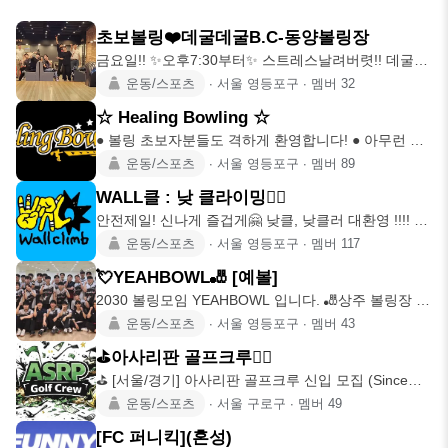
초보볼링❤️데굴데굴B.C-동양볼링장
금요일!! ✨오후7:30부터✨ 스트레스날려버렷!! 데굴데
굴 굴리면서 재
운동/스포츠
∙
서울 영등포구
∙
멤버
32
☆ Healing Bowling ☆
● 볼링 초보자분들도 격하게 환영합니다! ● 아무런 준
비가 필요없음! 모
운동/스포츠
∙
서울 영등포구
∙
멤버
89
WALL클 : 낮 클라이밍🧗‍♀️
안전제일! 신나게 즐겁게🤗 낮클, 낮클러 대환영 !!!! 평
일 낮에 모
운동/스포츠
∙
서울 영등포구
∙
멤버
117
💘YEAHBOWL🎳 [예볼]
2030 볼링모임 YEAHBOWL 입니다. 🎳상주 볼링장 영
등포 정석볼
운동/스포츠
∙
서울 영등포구
∙
멤버
43
⛳️아사리판 골프크루🏌‍♂️
⛳️ [서울/경기] 아사리판 골프크루 신입 모집 (Since
2024.
운동/스포츠
∙
서울 구로구
∙
멤버
49
[FC 퍼니킥](혼성)