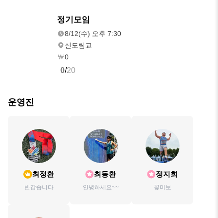
8/12(수)
정기모임
오후 7:30
8/12(수) 오후 7:30
신도림교
0
0
/
20
운영진
최정환
최동환
정지희
반갑습니다
안녕하세요~~
꽃미보