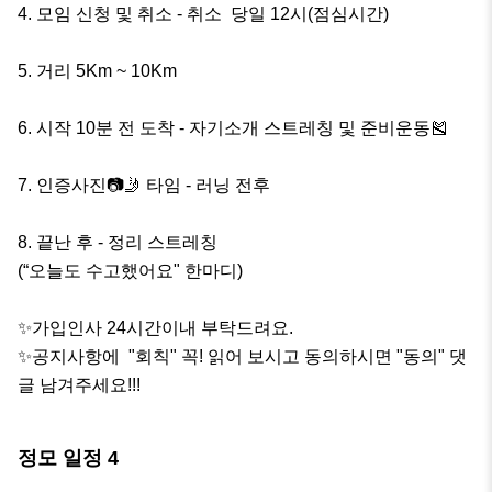
4. 모임 신청 및 취소 - 취소  당일 12시(점심시간) 

5. 거리 5Km ~ 10Km

6. 시작 10분 전 도착 - 자기소개 스트레칭 및 준비운동🎽

7. 인증사진📷🤳 타임 - 러닝 전후

8. 끝난 후 - 정리 스트레칭

(“오늘도 수고했어요" 한마디)

✨️가입인사 24시간이내 부탁드려요.

✨️공지사항에  "회칙" 꼭! 읽어 보시고 동의하시면 "동의" 댓
글 남겨주세요!!!
정모 일정
4