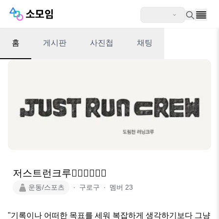
홈
게시판
사진첩
채팅
저스트런크루🏃‍♂️🏃‍♀️🏃‍♂
운동/스포츠
∙
구로구
∙
멤버
23
"기록이나 어떠한 목표를 세워 복잡하게 생각하기보다 그냥 