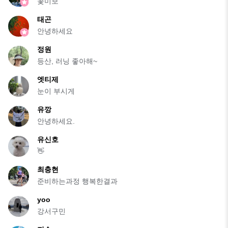
꽃미보
태곤
안녕하세요
정원
등산, 러닝 좋아해~
엣티제
눈이 부시게
유깡
안녕하세요.
유신호
👋
최충현
준비하는과정 행복한결과
yoo
강서구민