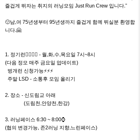
즐겁게 뛰자는 취지의 러닝모임 Just Run Crew 입니다."

🙂남,여 75년생부터 95년생까지 즐겁게 함께 뛰실분 환영합
니다.🤗

1. 정기런🏃‍♀️🏃‍♂️ - 월,화,수,목요일 7시~8시

(다음 정모 매주 금요일 업데이트)

  벙개런 신청가능⚡️⚡️⚡️

  주말 LSD - 소통후 모임 올리기

2. 장소 - 신도림교 아래

               (도림천,안양천,한강)

3. 러닝페이스 6:30 ~ 8:00⌚️

(협의 변경가능, 존2러닝 지향,느린페이스)
