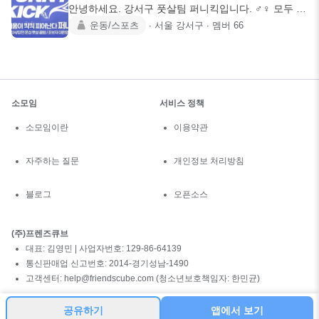
안녕하세요. 강서구 풋살팀 퍼니킥입니다. ♂️♀️ 모두 축
구,풋살을 퍼니
운동/스포츠
∙
서울 강서구
∙
멤버
66
소모임
서비스 정책
소모임이란
이용약관
자주하는 질문
개인정보 처리방침
블로그
오픈소스
(주)프렌즈큐브
대표: 김영민 | 사업자번호: 129-86-64139
통신판매업 신고번호: 2014-경기성남-1490
고객센터: help@friendscube.com (청소년보호책임자: 한민균)
공유하기
앱에서 보기