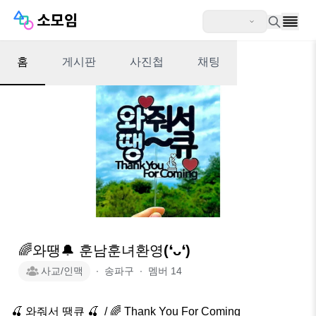
홈
게시판
사진첩
채팅
🌈와땡🔔 훈남훈녀환영(❛ᴗ❛)
사교/인맥
∙
송파구
∙
멤버
14
🍒 와줘서 땡큐 🍒  / 🌈 Thank You For Coming
