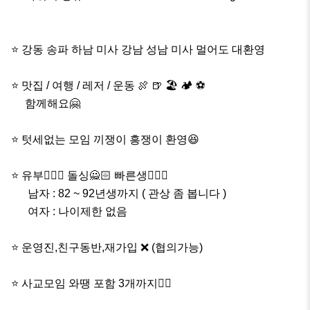
⭐️ 강동 송파 하남 미사 강남 성남 미사 멀어도 대환영

⭐️ 맛집 / 여행 / 레저 / 운동 🍖 🍺 🏖 🏕 ⚽️

     함께해요🤗

⭐ 텃세없는 모임 끼쟁이 흥쟁이 환영😆

⭐️ 유부🙅🏻‍♀️ 돌싱🙅🏻 빠른생🙅🏻‍♂️ 

      남자 : 82 ~ 92년생까지 ( 관상 좀 봅니다 )

      여자 : 나이제한 없음

⭐️ 운영진,친구동반,재가입 ❌️ (협의가능)

⭐️ 사교모임 와땡 포함 3개까지👌🏻
