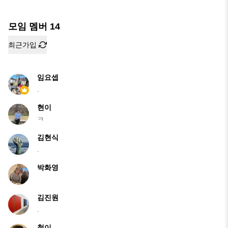
모임 멤버
14
최근가입
임요셉
.
현이
ㅋ
김현식
.
박화영
김진원
.
철이