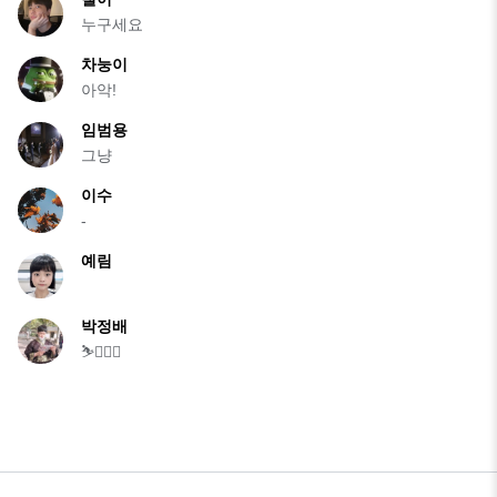
누구세요
차눙이
아악!
임범용
그냥
이수
-
예림
박정배
⛷🏋🏽🍻