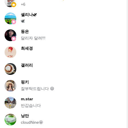
+6
셀리나🌿
🕊
동은
달리자 달려!!!
최세경
갤러리
핑키
잘부탁드립니다 😄
m.star
반갑습니다
낭만
cloudNine🤩