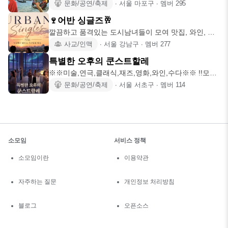
입전 본인취향인지
문화/공연/축제
∙
서울 마포구
∙
멤버
295
🍷어반 싱글즈🥂
깔끔하고 품격있는 도시남녀들이 모여 맛집, 와인, 취
미, 문화, 여행
사교/인맥
∙
서울 강남구
∙
멤버
277
특별한 오후의 쿤스트할레
※※미술,연극,클래식,재즈,영화,와인,수다※※ !!모집
마감!! 🌈
문화/공연/축제
∙
서울 서초구
∙
멤버
114
소모임
서비스 정책
소모임이란
이용약관
자주하는 질문
개인정보 처리방침
블로그
오픈소스