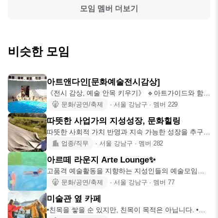
모임 멤버 더보기
비슷한 모임
아트앤다인[문화예술전시감상]
《전시 감상, 예술 안목 키우기》 🔹️아트가이드와 함께
하는 모임! 🔹
문화/공연/축제
∙
서울 강남구
∙
멤버
229
따뜻한 사업가의 지성성장, 문화힐링
따뜻한 사회적 가치 반영과 지속 가능한 성장을 추구하
는 사업가&예비 사업
업종/직무
∙
서울 강남구
∙
멤버
282
아르떼 라운지 Arte Lounge✨
고품격 예술활동을 지향하는 지성인들의 예술모임입
니다. ✨️🥂 아라는 예
문화/공연/축제
∙
서울 강남구
∙
멤버
77
미술관 옆 카페
•친목을 쌓을 순 있지만, 친목이 목적은 아닙니다. •가