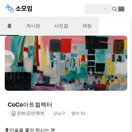
홈
게시판
사진첩
채팅
CoCo아트컬렉터
문화/공연/축제
∙
강남구
∙
멤버
61
🍍미술을 좋아 하시는 분 
