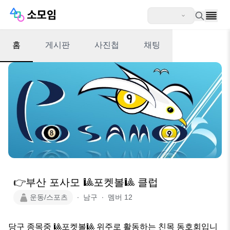
홈
게시판
사진첩
채팅
👉부산 포사모 🎱포켓볼🎱 클럽
운동/스포츠
∙
남구
∙
멤버
12
당구 종목중 🎱포켓볼🎱 위주로 활동하는 친목 동호회입니