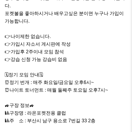
다.

포켓볼을 좋아하시거나 배우고싶은 분이면 누구나 가입이 
가능합니다.

👉나이제한 없습니다.

👉가입시 자소서 게시판에 작성

👉가입후 2주이내 모임 참석

👉강습 신청 가능 강습비 없음

🗓정기 모임 안내🗓

⏰️정기 번개 : 매주 화요일/금요일 오후6시~

⏰️나이트 토너먼트 : 매월 둘째주 토요일 오후7시~

🚙구장 정보🚙

🎱구장명 : 라온포켓전용 클럽

🎱주    소 : 부산시 남구 용소로 7번길 33 2층