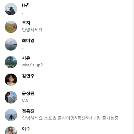
H💕
,
우지
안녕하세요
최미영
.
시유
what`s up?
김연주
ㆍ
윤장원
C.9
정홍진
안녕하세요 스포츠 클라이밍&등산&백패킹 즐기는중.
이수