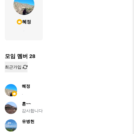
혜정
.
모임 멤버
28
최근가입
혜정
.
훈~~
감사합니다
유병헌