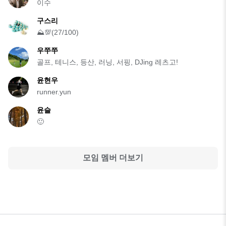
이수
구스리
⛰️💯(27/100)
우쭈쭈
골프, 테니스, 등산, 러닝, 서핑, DJing 레츠고!
윤현우
runner.yun
윤슬
🙂
모임 멤버 더보기