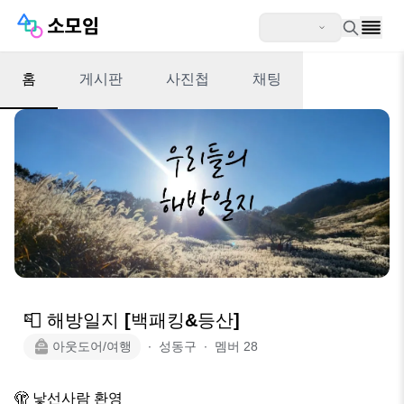
홈
게시판
사진첩
채팅
📮 해방일지 [백패킹&등산]
아웃도어/여행
∙
성동구
∙
멤버
28
🫣 낯선사람 환영 
