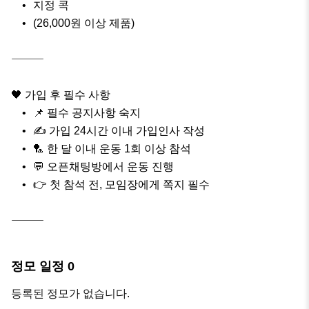
	•	지정 콕

	•	(26,000원 이상 제품)

⸻

🖤 가입 후 필수 사항

	•	📌 필수 공지사항 숙지

	•	✍️ 가입 24시간 이내 가입인사 작성

	•	🏸 한 달 이내 운동 1회 이상 참석

	•	💬 오픈채팅방에서 운동 진행

	•	👉 첫 참석 전, 모임장에게 쪽지 필수

⸻
정모 일정
0
등록된 정모가 없습니다.