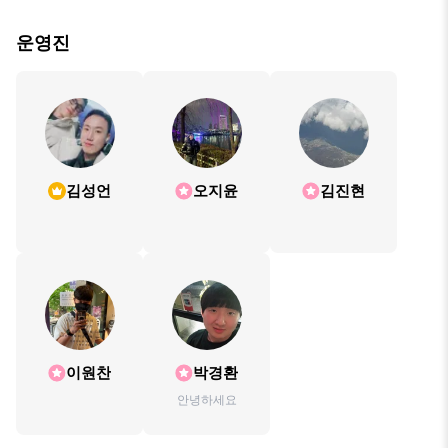
운영진
김성언
오지윤
김진현
이원찬
박경환
안녕하세요