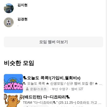
김지현
김경현
.
모임 멤버 더보기
비슷한 모임
🏸오늘도 콕콕!(가입비,월회비x)
🏸 오늘도 콕콕 🔥 신생모임 / 신규 멤버 모집 중! 🔥 운
동도 하고,
운동/스포츠
∙
부산 수영구
∙
멤버
127
(배드민턴) 다~디죠따리🏸
TEAM "다~디죠따리🏸" (25.11.25~) D조라도 가고 싶