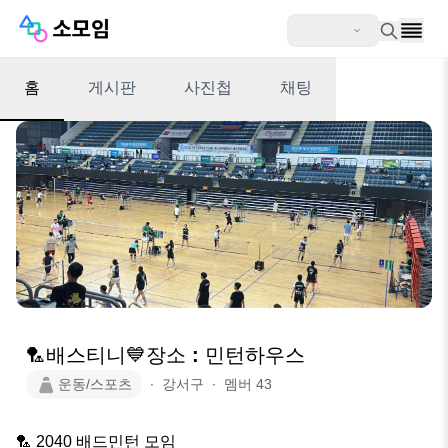
홈
게시판
사진첩
채팅
🏸배스티니💙장소 : 민턴하우스
운동/스포츠
∙
강서구
∙
멤버
43
🏸 2040 배드민턴 모임
