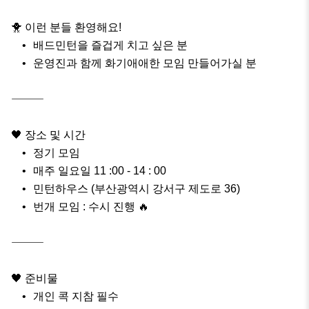
🐥 이런 분들 환영해요!

	•	배드민턴을 즐겁게 치고 싶은 분

	•	운영진과 함께 화기애애한 모임 만들어가실 분

⸻

🖤 장소 및 시간

	•	정기 모임

	•	매주 일요일 11 :00 - 14 : 00

	•	민턴하우스 (부산광역시 강서구 제도로 36)

	•	번개 모임 : 수시 진행 🔥

⸻

🖤 준비물

	•	개인 콕 지참 필수
