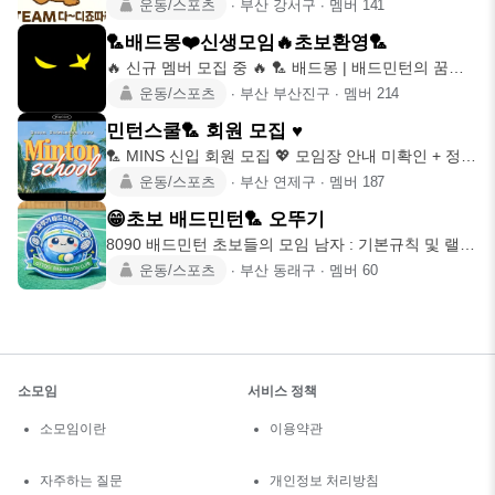
은 왕
운동/스포츠
∙
부산 강서구
∙
멤버
141
🏸배드몽❤️신생모임🔥초보환영🏸
🔥 신규 멤버 모집 중 🔥 🏸 배드몽 | 배드민턴의 꿈을
꾸는 자 ⭐
운동/스포츠
∙
부산 부산진구
∙
멤버
214
민턴스쿨🏸 회원 모집 ♥️
🏸 MINS 신입 회원 모집 💖 모임장 안내 미확인 + 정모
투표 시
운동/스포츠
∙
부산 연제구
∙
멤버
187
😁초보 배드민턴🏸 오뚜기
8090 배드민턴 초보들의 모임 남자 : 기본규칙 및 랠리
가능자. 여
운동/스포츠
∙
부산 동래구
∙
멤버
60
소모임
서비스 정책
소모임이란
이용약관
자주하는 질문
개인정보 처리방침